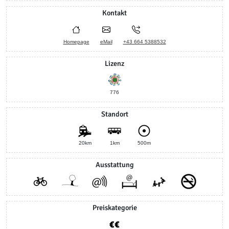
Kontakt
Homepage
eMail
+43 664 5388532
Lizenz
776
Standort
20km
1km
500m
Ausstattung
Preiskategorie