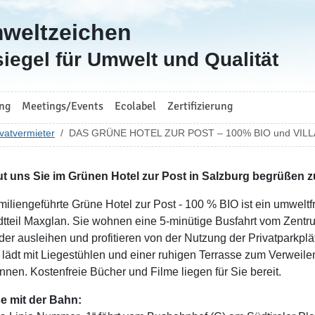
mweltzeichen
iegel für Umwelt und Qualität
ng
Meetings/Events
Ecolabel
Zertifizierung
vatvermieter
DAS GRÜNE HOTEL ZUR POST – 100% BIO und VIL
ut uns Sie im Grünen Hotel zur Post in Salzburg begrüßen z
miliengeführte Grüne Hotel zur Post - 100 % BIO ist ein umwelt
dtteil Maxglan. Sie wohnen eine 5-minütige Busfahrt vom Zentru
der ausleihen und profitieren von der Nutzung der Privatparkplä
 lädt mit Liegestühlen und einer ruhigen Terrasse zum Verweile
nnen. Kostenfreie Bücher und Filme liegen für Sie bereit.
e mit der Bahn: