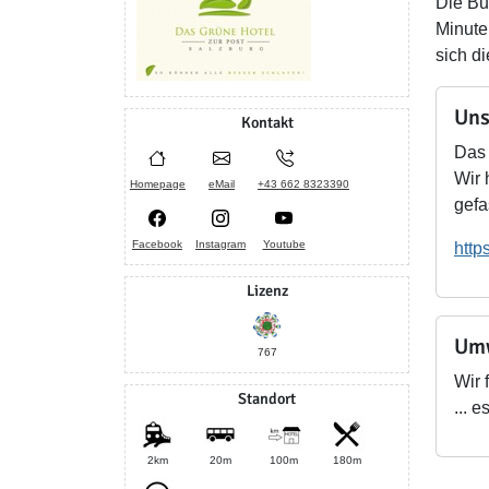
Die Bu
Minute
sich d
Uns
Kontakt
Das 
Wir 
Homepage
eMail
+43 662 8323390
gefa
Facebook
Instagram
Youtube
http
Lizenz
Umw
767
Wir 
Standort
... 
2km
20m
100m
180m