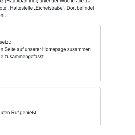
tz (Hauptbahnhof) unter der Woche alle 10
l, Haltestelle „Eichetstraße“. Dort befindet
ni.
etzt:
genen Seite auf unserer Homepage zusammen
iche zusammengefasst.
guten Ruf genießt.