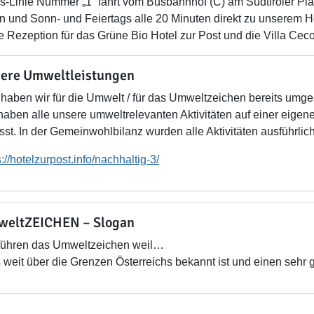
s-Linie Nummer „1“ fährt vom Busbahnhof (C) am Südtiroler Pla
n und Sonn- und Feiertags alle 20 Minuten direkt zu unserem Hote
ie Rezeption für das Grüne Bio Hotel zur Post und die Villa Ceco
ere Umweltleistungen
haben wir für die Umwelt / für das Umweltzeichen bereits umges
haben alle unsere umweltrelevanten Aktivitäten auf einer ei
sst. In der Gemeinwohlbilanz wurden alle Aktivitäten ausführl
s://hotelzurpost.info/nachhaltig-3/
eltZEICHEN – Slogan
führen das Umweltzeichen weil…
es weit über die Grenzen Österreichs bekannt ist und einen sehr 