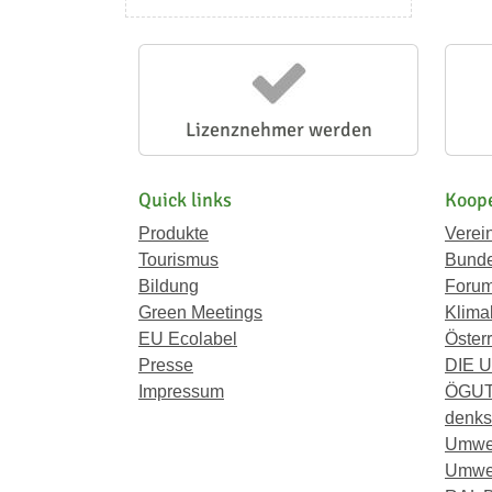
Lizenznehmer werden
Quick links
Koope
Produkte
Verei
Tourismus
Bunde
Bildung
Forum
Green Meetings
Klima
EU Ecolabel
Österr
Presse
DIE 
Impressum
ÖGU
denkst
Umwe
Umwel