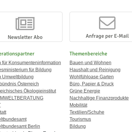
Anfrage per E-Mail
Newsletter Abo
rationspartner
Themenbereiche
n für Konsumenteninformation
Bauen und Wohnen
sministerium für Bildung
Haushalt und Reinigung
 Umweltbildung
Wohlfühloase Garten
bündnis Österreich
Büro, Papier & Druck
eichisches Ökologieinstitut
Grüne Energie
UMWELTBERATUNG
Nachhaltige Finanzprodukte
T
Mobilität
att
Textilien/Schuhe
ltbundesamt
Tourismus
tbundesamt Berlin
Bildung