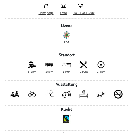
Homepage
eMail
+43 1 4810300
Lizenz
704
Standort
6.2km
350m
140m
250m
2.4km
Ausstattung
Küche