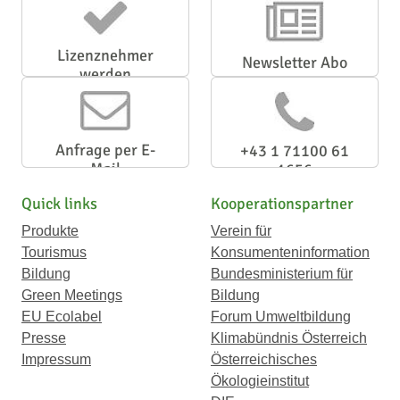
Lizenznehmer
Newsletter Abo
werden
Anfrage per E-
+43 1 71100 61
Mail
1656
Quick links
Kooperationspartner
Produkte
Verein für
Tourismus
Konsumenteninformation
Bildung
Bundesministerium für
Green Meetings
Bildung
EU Ecolabel
Forum Umweltbildung
Presse
Klimabündnis Österreich
Impressum
Österreichisches
Ökologieinstitut