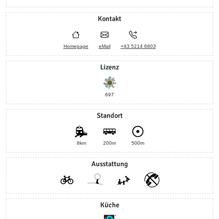
Kontakt
Homepage
eMail
+43 5214 6803
Lizenz
697
Standort
8km
200m
500m
Ausstattung
Küche