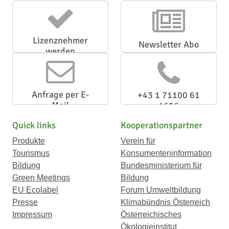
Lizenznehmer
Newsletter Abo
werden
Anfrage per E-
+43 1 71100 61
Mail
1656
Quick links
Kooperationspartner
Produkte
Verein für
Tourismus
Konsumenteninformation
Bildung
Bundesministerium für
Green Meetings
Bildung
EU Ecolabel
Forum Umweltbildung
Presse
Klimabündnis Österreich
Impressum
Österreichisches
Ökologieinstitut