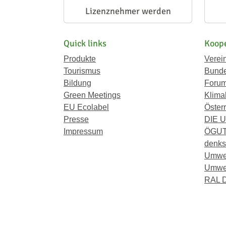
Lizenznehmer werden
Quick links
Koope
Produkte
Verei
Tourismus
Bunde
Bildung
Forum
Green Meetings
Klima
EU Ecolabel
Österr
Presse
DIE 
Impressum
ÖGU
denkst
Umwe
Umwel
RAL D