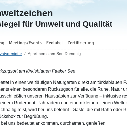
mweltzeichen
iegel für Umwelt und Qualität
ng
Meetings/Events
Ecolabel
Zertifizierung
vatvermieter
Apartments am See Domenig
ckzugsort am türkisblauen Faaker See
ettet in einen weitläufigen Naturgarten direkt am türkisblauen 
ents einen besonderen Rückzugsort für alle, die Ruhe, Natur u
ausschließlich unseren Hausgästen zur Verfügung – inklusive r
einem Ruderboot, Fahrrädern und einem kleinen, feinen Welln
chhaltig reist, wird bei uns belohnt - Gäste, die mit Bahn oder 
ücksbox zur Begrüßung.
 bei uns bedeutet ankommen, durchatmen, genießen.