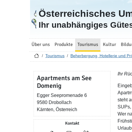
Österreichisches U
Zur Startseite
Ihr unabhängiges Gütes
Über uns
Produkte
Tourismus
Kultur
Bildu
Tourismus
Beherbergung, Hotellerie und Pri
Ihr Rü
Apartments am See
Domenig
Eingeb
Apartm
Egger Seepromenade 6
steht 
9580 Drobollach
SUPs, 
Kärnten, Österreich
Wer na
Frühst
Kontakt
Urlaub