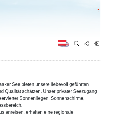
Bundesministeri
Englisch
Faaker See bieten unsere liebevoll geführten
nd Qualität schätzen. Unser privater Seezugang
eservierter Sonnenliegen, Sonnenschirme,
essbereich.
Bus anreisen, erhalten eine regionale