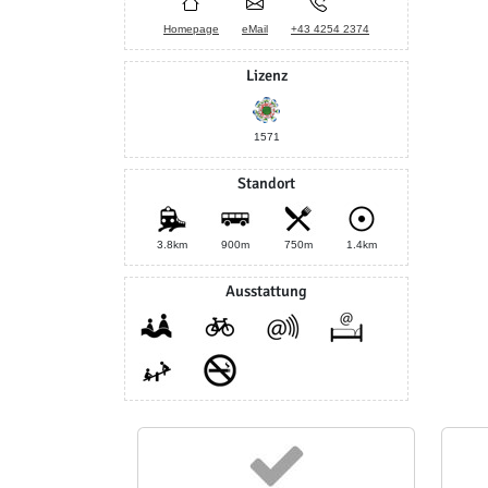
Homepage
eMail
+43 4254 2374
Lizenz
1571
Standort
3.8km
900m
750m
1.4km
Ausstattung