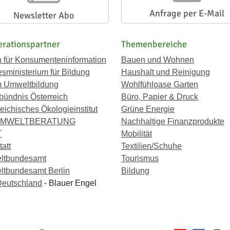
Anfrage per E-Mail
Newsletter Abo
rationspartner
Themenbereiche
n für Konsumenteninformation
Bauen und Wohnen
sministerium für Bildung
Haushalt und Reinigung
 Umweltbildung
Wohlfühloase Garten
bündnis Österreich
Büro, Papier & Druck
eichisches Ökologieinstitut
Grüne Energie
UMWELTBERATUNG
Nachhaltige Finanzprodukte
T
Mobilität
att
Textilien/Schuhe
ltbundesamt
Tourismus
tbundesamt Berlin
Bildung
eutschland
- Blauer Engel