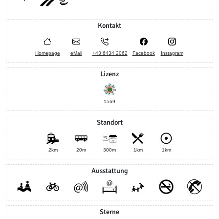
Kontakt
Homepage
eMail
+43 6434 2062
Facebook
Instagram
Lizenz
1569
Standort
2km
20m
300m
1km
1km
Ausstattung
Sterne