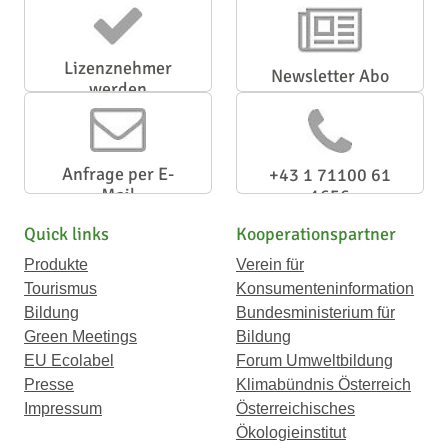
Lizenznehmer
Newsletter Abo
werden
Anfrage per E-
+43 1 71100 61
Mail
1656
Quick links
Kooperationspartner
Produkte
Verein für
Tourismus
Konsumenteninformation
Bildung
Bundesministerium für
Green Meetings
Bildung
EU Ecolabel
Forum Umweltbildung
Presse
Klimabündnis Österreich
Impressum
Österreichisches
Ökologieinstitut