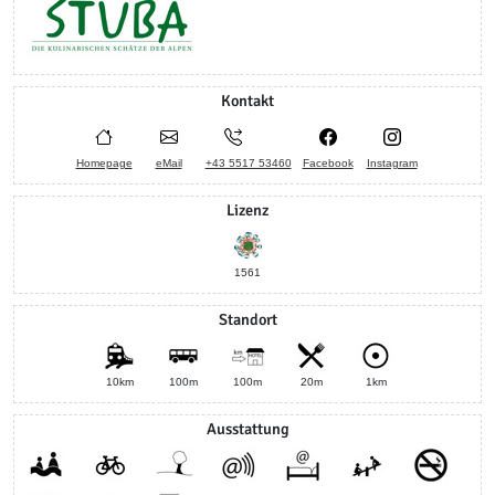
Kontakt
Homepage
eMail
+43 5517 53460
Facebook
Instagram
Lizenz
1561
Standort
10km
100m
100m
20m
1km
Ausstattung