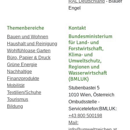
RAL Deutschland
- Blauer
Engel
Themenbereiche
Kontakt
Bundesministerium
Bauen und Wohnen
für Land- und
Haushalt und Reinigung
Forstwirtschaft,
Wohlfühloase Garten
Klima- und
Büro, Papier & Druck
Umweltschutz,
Grüne Energie
Regionen und
Nachhaltige
Wasserwirtschaft
(BMLUK)
Finanzprodukte
Mobilität
Stubenbastei 5
Textilien/Schuhe
1010 Wien, Österreich
Tourismus
Ombudsstelle -
Bildung
Servicetelefon:BMLUK:
+43 800 500198
Mail:
info@umweltzeichen.at