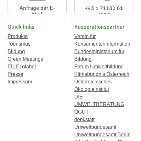
Anfrage per E-
+43 1 71100 61
Mail
1656
Quick links
Kooperationspartner
Produkte
Verein für
Tourismus
Konsumenteninformation
Bildung
Bundesministerium für
Green Meetings
Bildung
EU Ecolabel
Forum Umweltbildung
Presse
Klimabündnis Österreich
Impressum
Österreichisches
Ökologieinstitut
DIE
UMWELTBERATUNG
ÖGUT
denkstatt
Umweltbundesamt
Umweltbundesamt Berlin