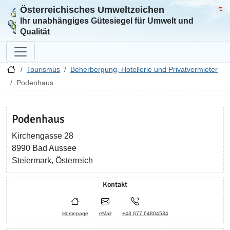
Österreichisches Umweltzeichen
Zur Startseite
Bun
Ihr unabhängiges Gütesiegel für Umwelt und
Qualität
Tourismus
Beherbergung, Hotellerie und Privatvermieter
Podenhaus
Podenhaus
Kirchengasse 28
8990 Bad Aussee
Steiermark, Österreich
Kontakt
Homepage
eMail
+43 677 64804534