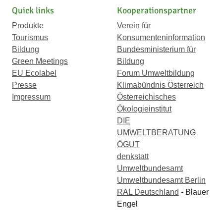
Quick links
Kooperationspartner
Produkte
Verein für
Tourismus
Konsumenteninformation
Bildung
Bundesministerium für
Green Meetings
Bildung
EU Ecolabel
Forum Umweltbildung
Presse
Klimabündnis Österreich
Impressum
Österreichisches
Ökologieinstitut
DIE
UMWELTBERATUNG
ÖGUT
denkstatt
Umweltbundesamt
Umweltbundesamt Berlin
RAL Deutschland
- Blauer
Engel