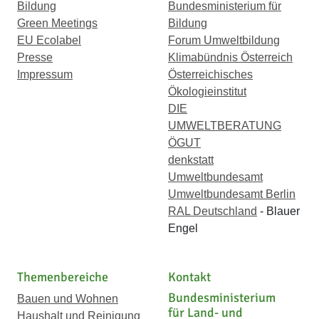
Bildung
Bundesministerium für
Green Meetings
Bildung
EU Ecolabel
Forum Umweltbildung
Presse
Klimabündnis Österreich
Impressum
Österreichisches
Ökologieinstitut
DIE
UMWELTBERATUNG
ÖGUT
denkstatt
Umweltbundesamt
Umweltbundesamt Berlin
RAL Deutschland
- Blauer
Engel
Themenbereiche
Kontakt
Bundesministerium
Bauen und Wohnen
für Land- und
Haushalt und Reinigung