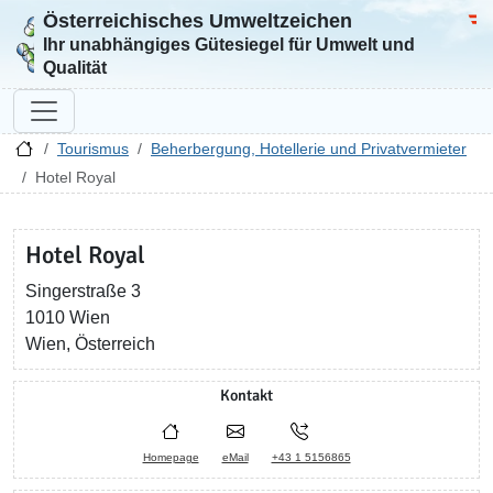
Österreichisches Umweltzeichen
Zur Startseite
Bun
Ihr unabhängiges Gütesiegel für Umwelt und
Qualität
Tourismus
Beherbergung, Hotellerie und Privatvermieter
Hotel Royal
Hotel Royal
Singerstraße 3
1010 Wien
Wien, Österreich
Kontakt
Homepage
eMail
+43 1 5156865