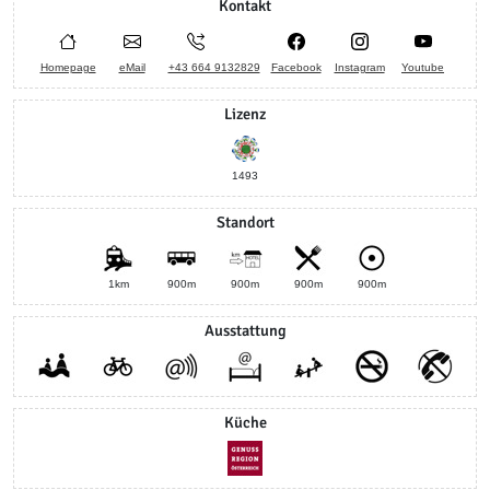
Kontakt
Homepage
eMail
+43 664 9132829
Facebook
Instagram
Youtube
Lizenz
1493
Standort
1km
900m
900m
900m
900m
Ausstattung
Küche