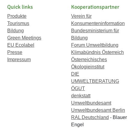
Quick links
Kooperationspartner
Produkte
Verein für
Tourismus
Konsumenteninformation
Bildung
Bundesministerium für
Green Meetings
Bildung
EU Ecolabel
Forum Umweltbildung
Presse
Klimabündnis Österreich
Impressum
Österreichisches
Ökologieinstitut
DIE
UMWELTBERATUNG
ÖGUT
denkstatt
Umweltbundesamt
Umweltbundesamt Berlin
RAL Deutschland
- Blauer
Engel