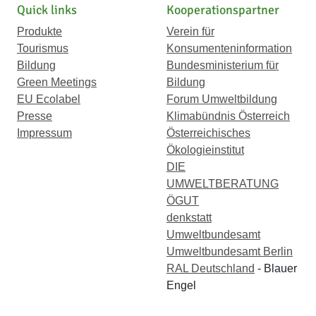
Quick links
Kooperationspartner
Produkte
Verein für
Tourismus
Konsumenteninformation
Bildung
Bundesministerium für
Green Meetings
Bildung
EU Ecolabel
Forum Umweltbildung
Presse
Klimabündnis Österreich
Impressum
Österreichisches
Ökologieinstitut
DIE
UMWELTBERATUNG
ÖGUT
denkstatt
Umweltbundesamt
Umweltbundesamt Berlin
RAL Deutschland
- Blauer
Engel