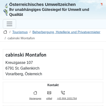
Österreichisches Umweltzeichen
Zur Startseite
Bun
Ihr unabhängiges Gütesiegel für Umwelt und
Qualität
Tourismus
Beherbergung, Hotellerie und Privatvermieter
cabinski Montafon
cabinski Montafon
Kreuzgasse 107
6791 St. Gallenkirch
Vorarlberg, Österreich
Kontakt
Homepage
eMail
+43 664 1631764