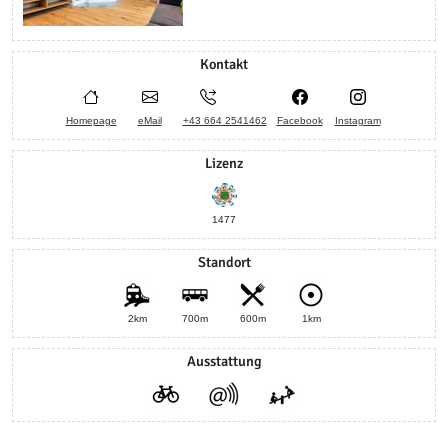
Kontakt
Homepage
eMail
+43 664 2541462
Facebook
Instagram
Lizenz
1477
Standort
2km
700m
600m
1km
Ausstattung