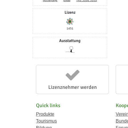
Homepage
eMail
+43 5336 5203
Lizenz
1451
Ausstattung
Lizenznehmer werden
Quick links
Koope
Produkte
Verei
Tourismus
Bunde
Bildung
Forum