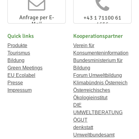
Anfrage per E-
+43 1 71100 61
Mail
1656
Quick links
Kooperationspartner
Produkte
Verein für
Tourismus
Konsumenteninformation
Bildung
Bundesministerium für
Green Meetings
Bildung
EU Ecolabel
Forum Umweltbildung
Presse
Klimabündnis Österreich
Impressum
Österreichisches
Ökologieinstitut
DIE
UMWELTBERATUNG
ÖGUT
denkstatt
Umweltbundesamt