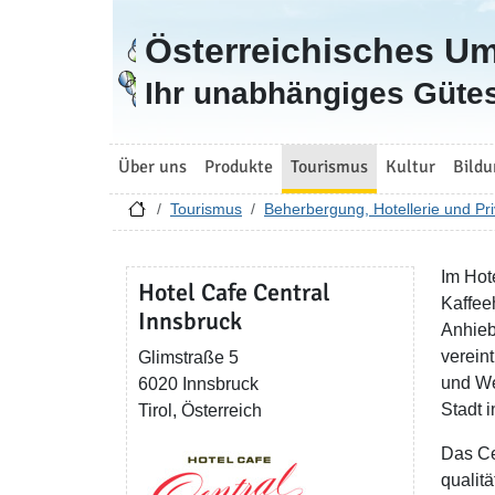
Österreichisches U
Zur Startseite
Ihr unabhängiges Gütes
Über uns
Produkte
Tourismus
Kultur
Bildu
Tourismus
Beherbergung, Hotellerie und Pri
Im Hot
Hotel Cafe Central
Kaffee
Innsbruck
Anhieb
verein
Glimstraße 5
und We
6020 Innsbruck
Stadt i
Tirol, Österreich
Das Ce
qualit