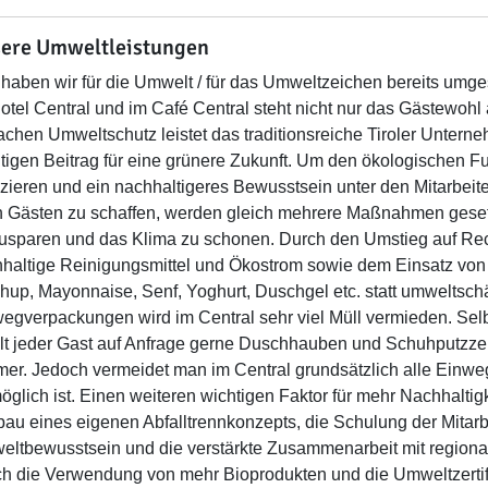
ere Umweltleistungen
haben wir für die Umwelt / für das Umweltzeichen bereits umges
otel Central und im Café Central steht nicht nur das Gästewohl 
achen Umweltschutz leistet das traditionsreiche Tiroler Untern
tigen Beitrag für eine grünere Zukunft. Um den ökologischen 
zieren und ein nachhaltigeres Bewusstsein unter den Mitarbeit
n Gästen zu schaffen, werden gleich mehrere Maßnahmen gese
usparen und das Klima zu schonen. Durch den Umstieg auf Rec
haltige Reinigungsmittel und Ökostrom sowie dem Einsatz von
hup, Mayonnaise, Senf, Yoghurt, Duschgel etc. statt umweltscha
egverpackungen wird im Central sehr viel Müll vermieden. Selb
̈lt jeder Gast auf Anfrage gerne Duschhauben und Schuhputzzeu
er. Jedoch vermeidet man im Central grundsätzlich alle Ein
öglich ist. Einen weiteren wichtigen Faktor für mehr Nachhaltigk
au eines eigenen Abfalltrennkonzepts, die Schulung der Mitarb
ltbewusstsein und die verstärkte Zusammenarbeit mit region
h die Verwendung von mehr Bioprodukten und die Umweltzertifi