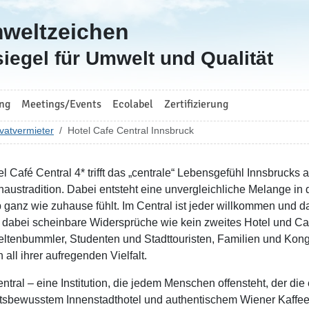
mweltzeichen
iegel für Umwelt und Qualität
ng
Meetings/Events
Ecolabel
Zertifizierung
vatvermieter
Hotel Cafe Central Innsbruck
el Café Central 4* trifft das „centrale“ Lebensgefühl Innsbruck
haustradition. Dabei entsteht eine unvergleichliche Melange in 
 ganz wie zuhause fühlt. Im Central ist jeder willkommen und d
t dabei scheinbare Widersprüche wie kein zweites Hotel und Caf
ltenbummler, Studenten und Stadttouristen, Familien und Kongres
n all ihrer aufregenden Vielfalt.
ntral – eine Institution, die jedem Menschen offensteht, der die
ätsbewusstem Innenstadthotel und authentischem Wiener Kaffee