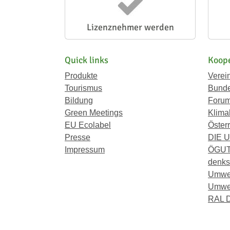
Lizenznehmer werden
Quick links
Koope
Produkte
Verei
Tourismus
Bunde
Bildung
Forum
Green Meetings
Klima
EU Ecolabel
Österr
Presse
DIE 
Impressum
ÖGU
denkst
Umwe
Umwel
RAL D