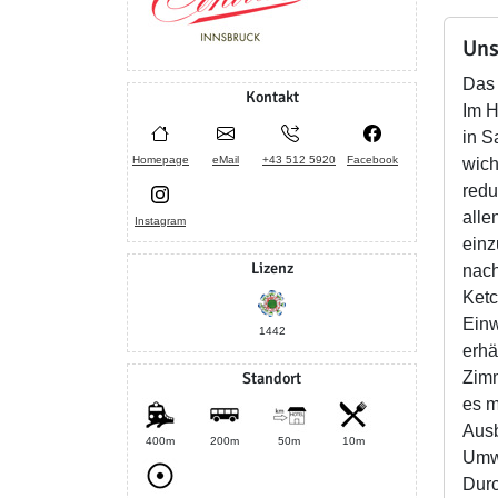
Uns
Das 
Kontakt
Im H
in S
Homepage
eMail
+43 512 5920
Facebook
wich
redu
alle
Instagram
einz
Lizenz
nach
Ketc
Einw
1442
erha
Standort
Zimm
es m
Ausb
400m
200m
50m
10m
Umwe
Durc