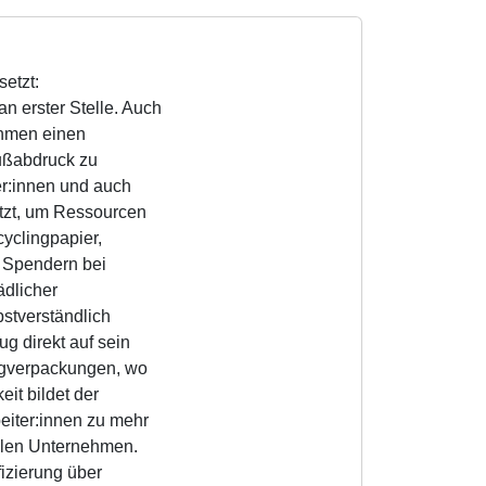
etzt:
an erster Stelle. Auch
ehmen einen
Fußabdruck zu
er:innen und auch
tzt, um Ressourcen
yclingpapier,
 Spendern bei
̈dlicher
stverständlich
g direkt auf sein
wegverpackungen, wo
eit bildet der
eiter:innen zu mehr
alen Unternehmen.
zierung über