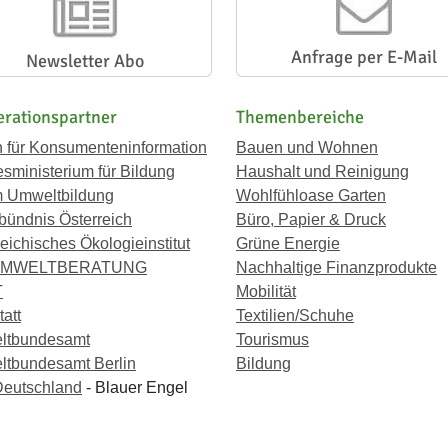
Anfrage per E-Mail
Newsletter Abo
rationspartner
Themenbereiche
n für Konsumenteninformation
Bauen und Wohnen
sministerium für Bildung
Haushalt und Reinigung
 Umweltbildung
Wohlfühloase Garten
bündnis Österreich
Büro, Papier & Druck
eichisches Ökologieinstitut
Grüne Energie
UMWELTBERATUNG
Nachhaltige Finanzprodukte
T
Mobilität
att
Textilien/Schuhe
ltbundesamt
Tourismus
tbundesamt Berlin
Bildung
eutschland
- Blauer Engel