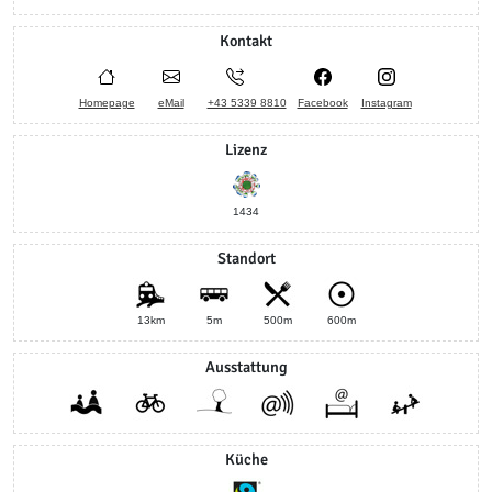
Kontakt
Homepage
eMail
+43 5339 8810
Facebook
Instagram
Lizenz
1434
Standort
13km
5m
500m
600m
Ausstattung
Küche