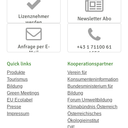
Lizenznehmer
Newsletter Abo
werden
Anfrage per E-
+43 1 71100 61
Mail
1656
Quick links
Kooperationspartner
Produkte
Verein für
Tourismus
Konsumenteninformation
Bildung
Bundesministerium für
Green Meetings
Bildung
EU Ecolabel
Forum Umweltbildung
Presse
Klimabündnis Österreich
Impressum
Österreichisches
Ökologieinstitut
DIE