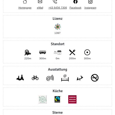
Homepage
eMail
+43 6456 7306
Facebook
Instagram
Lizenz
1397
Standort
220m
300m
0m
200m
300m
Ausstattung
Küche
Sterne