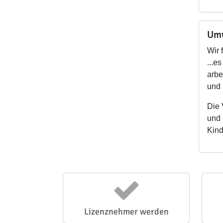
Umw
Wir 
...e
arbe
und 
Die 
und 
Kind
Lizenznehmer werden