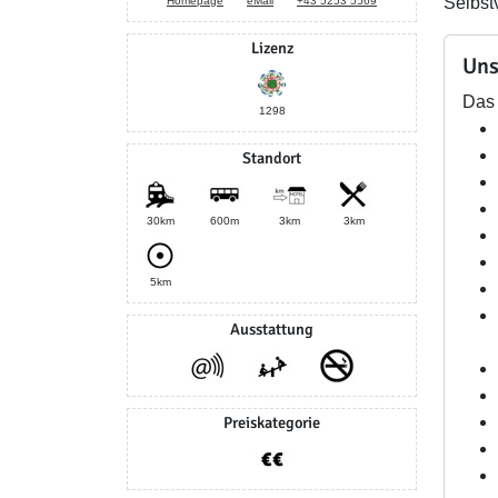
Selbst
Homepage
eMail
+43 5253 5569
Lizenz
Uns
Das 
1298
Standort
30km
600m
3km
3km
5km
Ausstattung
Preiskategorie