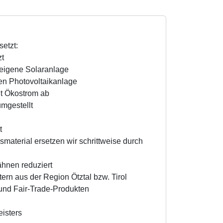
etzt:
zt
eigene Solaranlage
en Photovoltaikanlage
it Ökostrom ab
mgestellt
t
material ersetzen wir schrittweise durch
hnen reduziert
ern aus der Region Ötztal bzw. Tirol
 und Fair-Trade-Produkten
eisters