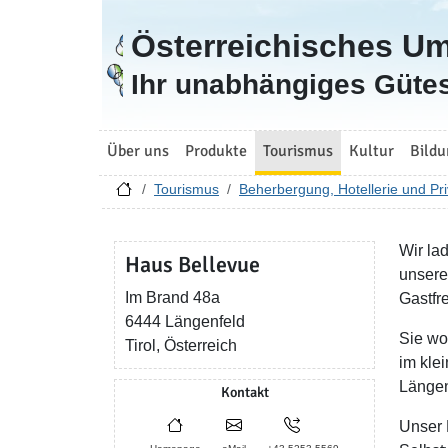
Österreichisches U
Zur Startseite
Ihr unabhängiges Gütes
Über uns
Produkte
Tourismus
Kultur
Bildu
Tourismus
Beherbergung, Hotellerie und Pri
Wir la
Haus Bellevue
unsere
Im Brand 48a
Gastfr
6444 Längenfeld
Sie wo
Tirol, Österreich
im kle
Längen
Kontakt
Unser 