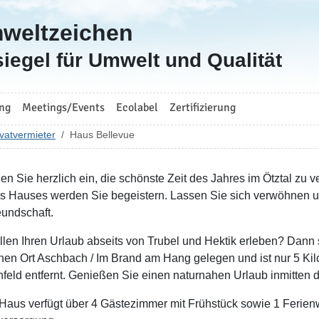
mweltzeichen
iegel für Umwelt und Qualität
ng
Meetings/Events
Ecolabel
Zertifizierung
vatvermieter
Haus Bellevue
den Sie herzlich ein, die schönste Zeit des Jahres im Ötztal zu
s Hauses werden Sie begeistern. Lassen Sie sich verwöhnen un
eundschaft.
llen Ihren Urlaub abseits von Trubel und Hektik erleben? Dann s
inen Ort Aschbach / Im Brand am Hang gelegen und ist nur 5 Ki
feld entfernt. Genießen Sie einen naturnahen Urlaub inmitten d
Haus verfügt über 4 Gästezimmer mit Frühstück sowie 1 Ferienw