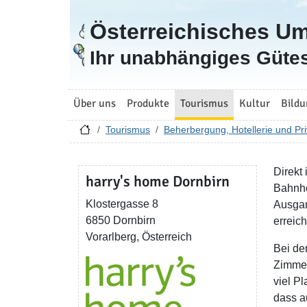
Österreichisches U
Zur Startseite
Ihr unabhängiges Gütes
Über uns
Produkte
Tourismus
Kultur
Bildu
Tourismus
Beherbergung, Hotellerie und Pri
Direkt
harry's home Dornbirn
Bahnho
Klostergasse 8
Ausgan
6850 Dornbirn
erreic
Vorarlberg, Österreich
Bei de
Zimmer
viel P
dass a