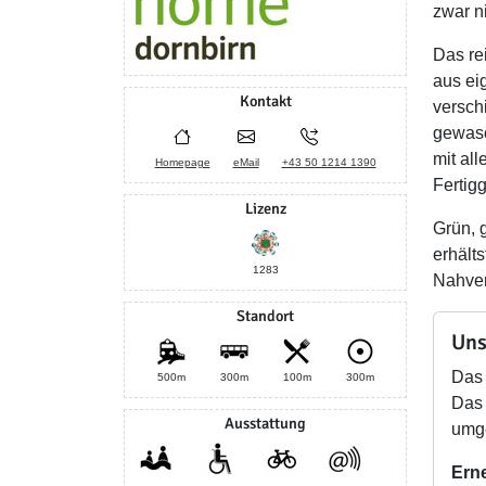
zwar ni
Das re
aus ei
Kontakt
versch
gewasc
mit al
Homepage
eMail
+43 50 1214 1390
Fertig
Lizenz
Grün, 
erhält
1283
Nahver
Standort
Uns
Das 
500m
300m
100m
300m
Das 
Ausstattung
umge
Ern