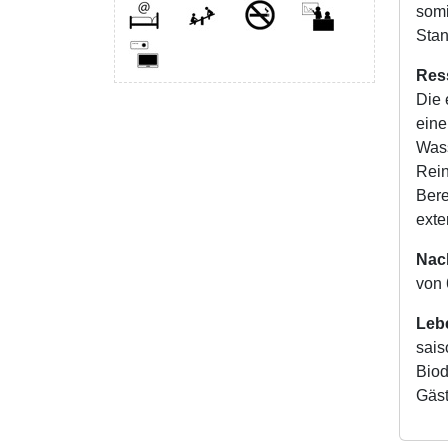
somi
Stan
Res
Die 
eine
Wass
Rein
Bere
exte
Nach
von 
Leb
sais
Biod
Gäst