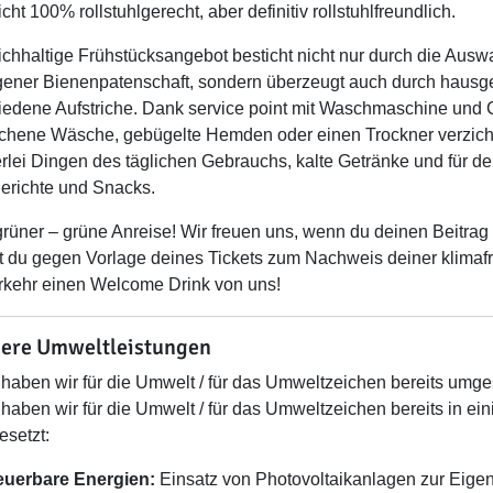
cht 100% rollstuhlgerecht, aber definitiv rollstuhlfreundlich.
ichhaltige Frühstücksangebot besticht nicht nur durch die Aus
gener Bienenpatenschaft, sondern überzeugt auch durch haus
iedene Aufstriche. Dank service point mit Waschmaschine und 
hene Wäsche, gebügelte Hemden oder einen Trockner verzichte
lerlei Dingen des täglichen Gebrauchs, kalte Getränke und für
gerichte und Snacks.
grüner – grüne Anreise! Wir freuen uns, wenn du deinen Beitrag
st du gegen Vorlage deines Tickets zum Nachweis deiner klimafr
kehr einen Welcome Drink von uns!
ere Umweltleistungen
haben wir für die Umwelt / für das Umweltzeichen bereits umges
haben wir für die Umwelt / für das Umweltzeichen bereits in ein
setzt:
euerbare Energien:
Einsatz von Photovoltaikanlagen zur Eig