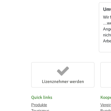
Umw
Wir 
…wei
Ange
nich
Arbe
Lizenznehmer werden
Quick links
Koope
Produkte
Verei
Tourismus
Bunde