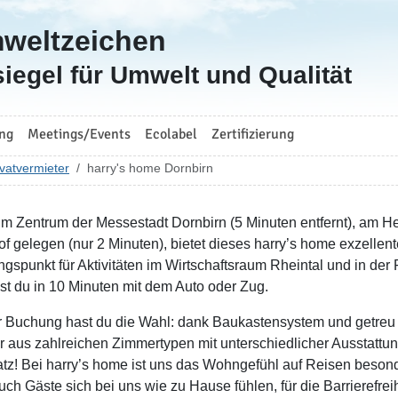
mweltzeichen
iegel für Umwelt und Qualität
ng
Meetings/Events
Ecolabel
Zertifizierung
vatvermieter
harry's home Dornbirn
 im Zentrum der Messestadt Dornbirn (5 Minuten entfernt), am 
f gelegen (nur 2 Minuten), bietet dieses harry’s home exzellent
gspunkt für Aktivitäten im Wirtschaftsraum Rheintal und in d
hst du in 10 Minuten mit dem Auto oder Zug.
r Buchung hast du die Wahl: dank Baukastensystem und getreu 
 aus zahlreichen Zimmertypen mit unterschiedlicher Ausstattu
latz! Bei harry’s home ist uns das Wohngefühl auf Reisen beson
uch Gäste sich bei uns wie zu Hause fühlen, für die Barrierefrei