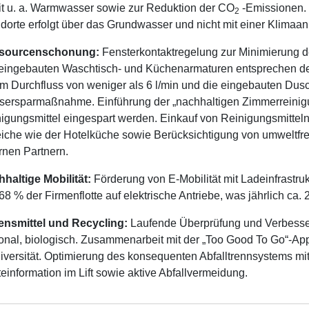
t u. a. Warmwasser sowie zur Reduktion der CO
-Emissionen. 
2
dorte erfolgt über das Grundwasser und nicht mit einer Klimaan
sourcenschonung:
Fensterkontaktregelung zur Minimierung 
eingebauten Waschtisch- und Küchenarmaturen entsprechen de
m Durchfluss von weniger als 6 l/min und die eingebauten Dusch
ersparmaßnahme. Einführung der „nachhaltigen Zimmerreinig
igungsmittel eingespart werden. Einkauf von Reinigungsmitteln
iche wie der Hotelküche sowie Berücksichtigung von umweltfre
rnen Partnern.
haltige Mobilität:
Förderung von E-Mobilität mit Ladeinfrastruk
68 % der Firmenflotte auf elektrische Antriebe, was jährlich ca.
ensmittel und Recycling:
Laufende Überprüfung und Verbesser
onal, biologisch. Zusammenarbeit mit der „Too Good To Go“-Ap
iversität. Optimierung des konsequenten Abfalltrennsystems mit
einformation im Lift sowie aktive Abfallvermeidung.