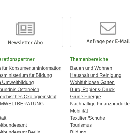
Anfrage per E-Mail
Newsletter Abo
rationspartner
Themenbereiche
n für Konsumenteninformation
Bauen und Wohnen
sministerium für Bildung
Haushalt und Reinigung
 Umweltbildung
Wohlfühloase Garten
bündnis Österreich
Büro, Papier & Druck
eichisches Ökologieinstitut
Grüne Energie
UMWELTBERATUNG
Nachhaltige Finanzprodukte
T
Mobilität
att
Textilien/Schuhe
ltbundesamt
Tourismus
tbundesamt Berlin
Bildung