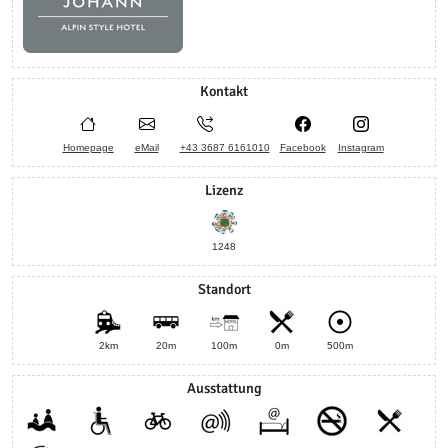
Kontakt
Homepage
eMail
+43 3687 6161010
Facebook
Instagram
Lizenz
1248
Standort
2km
20m
100m
0m
500m
Ausstattung