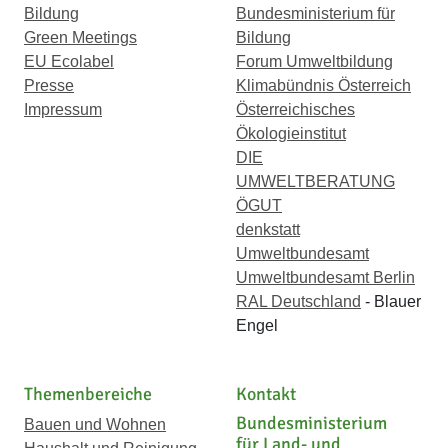
Bildung
Bundesministerium für
Green Meetings
Bildung
EU Ecolabel
Forum Umweltbildung
Presse
Klimabündnis Österreich
Impressum
Österreichisches
Ökologieinstitut
DIE
UMWELTBERATUNG
ÖGUT
denkstatt
Umweltbundesamt
Umweltbundesamt Berlin
RAL Deutschland
- Blauer
Engel
Themenbereiche
Kontakt
Bundesministerium
Bauen und Wohnen
für Land- und