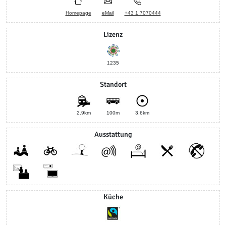
Homepage
eMail
+43 1 7070444
Lizenz
1235
Standort
2.9km
100m
3.6km
Ausstattung
Küche