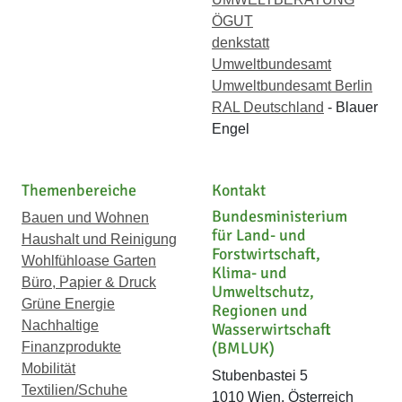
ÖGUT
denkstatt
Umweltbundesamt
Umweltbundesamt Berlin
RAL Deutschland
- Blauer
Engel
Themenbereiche
Kontakt
Bundesministerium
Bauen und Wohnen
für Land- und
Haushalt und Reinigung
Forstwirtschaft,
Wohlfühloase Garten
Klima- und
Büro, Papier & Druck
Umweltschutz,
Grüne Energie
Regionen und
Nachhaltige
Wasserwirtschaft
(BMLUK)
Finanzprodukte
Mobilität
Stubenbastei 5
Textilien/Schuhe
1010 Wien, Österreich