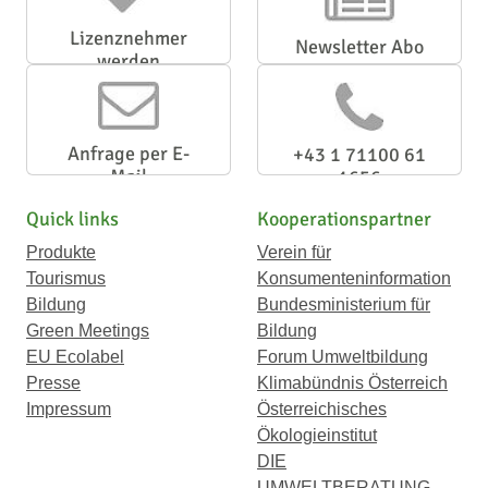
Lizenznehmer
Newsletter Abo
werden
Anfrage per E-
+43 1 71100 61
Mail
1656
Quick links
Kooperationspartner
Produkte
Verein für
Tourismus
Konsumenteninformation
Bildung
Bundesministerium für
Green Meetings
Bildung
EU Ecolabel
Forum Umweltbildung
Presse
Klimabündnis Österreich
Impressum
Österreichisches
Ökologieinstitut
DIE
UMWELTBERATUNG