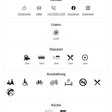
Homepage
eMail
+43 5283 2750
Facebook
Instagram
Lizenz
1148
Standort
2km
1km
1km
1km
1km
Ausstattung
Küche