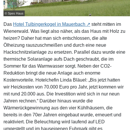
© Spes Haus
Das
Hotel Tulbingerkogel in Mauerbach
steht mitten im
Wienerwald. Was liegt also näher, als das Haus mit Holz zu
heizen? Daher hat man sich entschlossen, die alte
Ölheizung rauszuschmeißen und durch eine neue
Hackschnitzelanlage zu ersetzen. Parallel dazu wurde eine
thermische Solaranlage aufs Dach geschraubt, die im
Sommer für das Warmwasser sorgt. Neben der CO2-
Reduktion bringt die neue Anlage auch enorme
Kostenvorteile. Hotelchefin Linda Bläuel: „Bis jetzt hatten
wir Heizkosten von 70.000 Euro pro Jahr, jetzt kommen wir
mit rund 20.000 aus. Die Investition wird sich in nur neun
Jahren rechnen.“ Darüber hinaus wurde die
Wärmerückgewinnung aus den vier Kühlhäusern, die
bereits in den 70er Jahren eingebaut wurde, erneuert und
reaktiviert. Die Beleuchtung wird laufend auf LED
umgestellt und im hauseigenen Fuhrpark gibt es