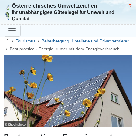
Österreichisches Umweltzeichen
Zur Startseite
Bun
Ihr unabhängiges Gütesiegel für Umwelt und
Qualität
Tourismus
Beherbergung, Hotellerie und Privatvermieter
Best practice - Energie: runter mit dem Energieverbrauch
© iStockphoto