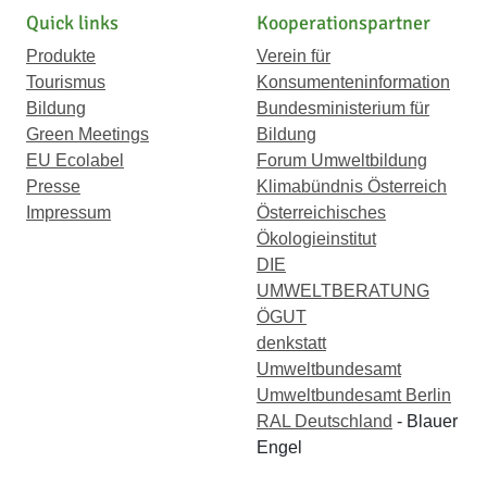
Quick links
Kooperationspartner
Produkte
Verein für
Tourismus
Konsumenteninformation
Bildung
Bundesministerium für
Green Meetings
Bildung
EU Ecolabel
Forum Umweltbildung
Presse
Klimabündnis Österreich
Impressum
Österreichisches
Ökologieinstitut
DIE
UMWELTBERATUNG
ÖGUT
denkstatt
Umweltbundesamt
Umweltbundesamt Berlin
RAL Deutschland
- Blauer
Engel