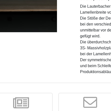
Die Lauterbacher
Lamellenbreite vo
Die Stöße der De
bei den verschie
unmittelbar vor d
gefügt wird.
Die überdurchschn
3S- Massivholzpla
bei der Lamellenh
Der symmetrische
und beim Schleife
Produktionsablä