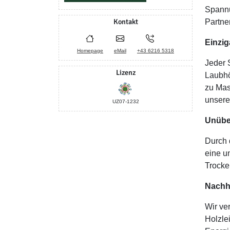
Spannu
Kontakt
Partne
Einzig
Homepage
eMail
+43 6216 5318
Jeder 
Lizenz
Laubhö
zu Mas
unsere
UZ07-1232
Unüber
Durch 
eine u
Trocke
Nachha
Wir ve
Holzle