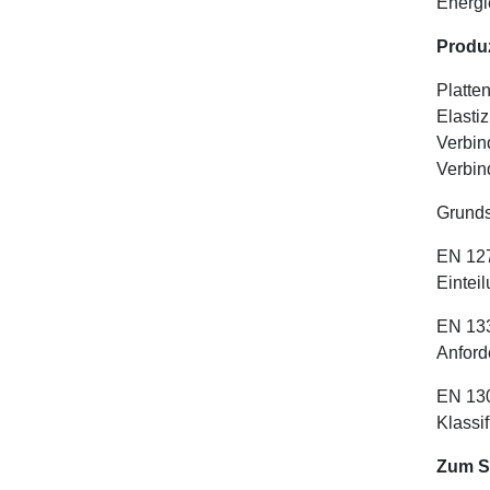
Energi
Produ
Platte
Elasti
Verbin
Verbin
Grunds
EN 127
Eintei
EN 133
Anford
EN 130
Klassi
Zum S