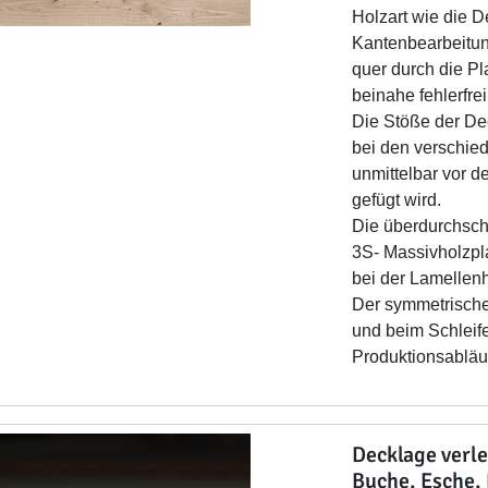
Holzart wie die 
Kantenbearbeitun
quer durch die Pl
beinahe fehlerfrei 
Die Stöße der De
bei den verschie
unmittelbar vor d
gefügt wird.
Die überdurchschn
3S- Massivholzpla
bei der Lamellenh
Der symmetrische
und beim Schleife
Produktionsablä
Decklage verl
Buche, Esche,