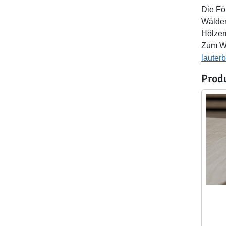
Die Fö
Wälder
Hölzer
Zum Wo
lauterb
Prod