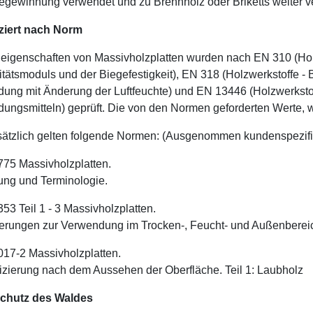
egewinnung verwendet und zu Brennholz oder Briketts weiter ve
ziert nach Norm
neigenschaften von Massivholzplatten wurden nach EN 310 (Ho
zitätsmoduls und der Biegefestigkeit), EN 318 (Holzwerkstoffe
dung mit Änderung der Luftfeuchte) und EN 13446 (Holzwerkst
dungsmitteln) geprüft. Die von den Normen geforderten Werte, w
ätzlich gelten folgende Normen: (Ausgenommen kundenspezif
75 Massivholzplatten.
lung und Terminologie.
53 Teil 1 - 3 Massivholzplatten.
erungen zur Verwendung im Trocken-, Feucht- und Außenberei
17-2 Massivholzplatten.
fizierung nach dem Aussehen der Oberfläche. Teil 1: Laubholz
chutz des Waldes