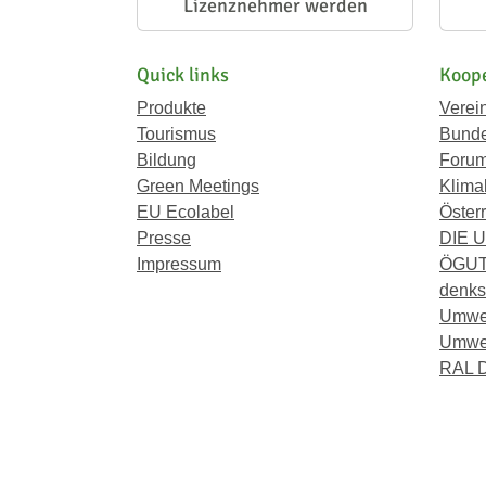
Lizenznehmer werden
Quick links
Koope
Produkte
Verei
Tourismus
Bunde
Bildung
Forum
Green Meetings
Klima
EU Ecolabel
Österr
Presse
DIE 
Impressum
ÖGU
denkst
Umwe
Umwel
RAL D