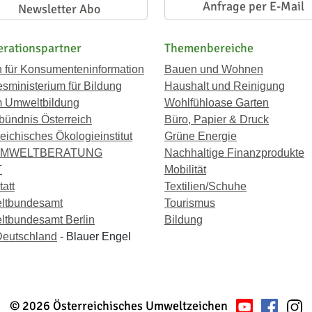
Anfrage per E-Mail
Newsletter Abo
rationspartner
Themenbereiche
n für Konsumenteninformation
Bauen und Wohnen
sministerium für Bildung
Haushalt und Reinigung
 Umweltbildung
Wohlfühloase Garten
bündnis Österreich
Büro, Papier & Druck
eichisches Ökologieinstitut
Grüne Energie
UMWELTBERATUNG
Nachhaltige Finanzprodukte
T
Mobilität
att
Textilien/Schuhe
ltbundesamt
Tourismus
tbundesamt Berlin
Bildung
eutschland
- Blauer Engel
© 2026 Österreichisches Umweltzeichen