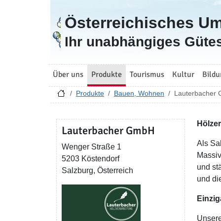
Österreichisches U
Zur Startseite
Ihr unabhängiges Gütes
Über uns
Produkte
Tourismus
Kultur
Bildu
Produkte
Bauen, Wohnen
Lauterbacher
Hölze
Lauterbacher GmbH
Als Sa
Wenger Straße 1
Massiv
5203 Köstendorf
und st
Salzburg, Österreich
und di
Einzig
Unsere