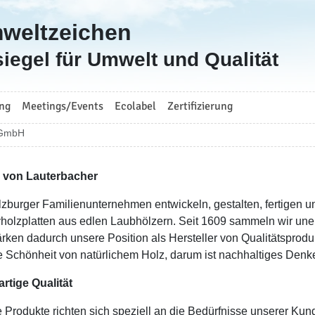
mweltzeichen
iegel für Umwelt und Qualität
ng
Meetings/Events
Ecolabel
Zertifizierung
 GmbH
r von Lauterbacher
lzburger Familienunternehmen entwickeln, gestalten, fertigen 
holzplatten aus edlen Laubhölzern. Seit 1609 sammeln wir une
ärken dadurch unsere Position als Hersteller von Qualitätsproduk
e Schönheit von natürlichem Holz, darum ist nachhaltiges Denke
artige Qualität
 Produkte richten sich speziell an die Bedürfnisse unserer Kund