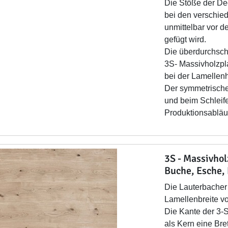
Die Stöße der De
bei den verschie
unmittelbar vor d
gefügt wird.
Die überdurchschn
3S- Massivholzpla
bei der Lamellenh
Der symmetrische
und beim Schleife
Produktionsablä
3S - Massivho
Buche, Esche,
Die Lauterbacher 
Lamellenbreite vo
Die Kante der 3-
als Kern eine Bre