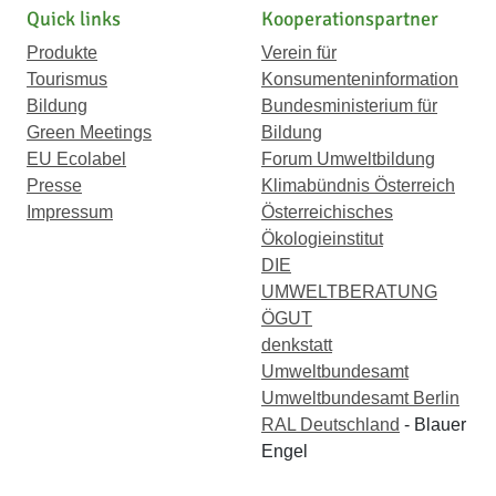
Quick links
Kooperationspartner
Produkte
Verein für
Tourismus
Konsumenteninformation
Bildung
Bundesministerium für
Green Meetings
Bildung
EU Ecolabel
Forum Umweltbildung
Presse
Klimabündnis Österreich
Impressum
Österreichisches
Ökologieinstitut
DIE
UMWELTBERATUNG
ÖGUT
denkstatt
Umweltbundesamt
Umweltbundesamt Berlin
RAL Deutschland
- Blauer
Engel