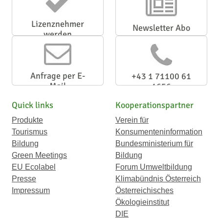
Lizenznehmer
Newsletter Abo
werden
Anfrage per E-
+43 1 71100 61
Mail
1656
Quick links
Kooperationspartner
Produkte
Verein für
Tourismus
Konsumenteninformation
Bildung
Bundesministerium für
Green Meetings
Bildung
EU Ecolabel
Forum Umweltbildung
Presse
Klimabündnis Österreich
Impressum
Österreichisches
Ökologieinstitut
DIE