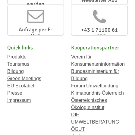
Newsletter Abo
werden
Anfrage per E-
+43 1 71100 61
Mail
1656
Quick links
Kooperationspartner
Produkte
Verein für
Tourismus
Konsumenteninformation
Bildung
Bundesministerium für
Green Meetings
Bildung
EU Ecolabel
Forum Umweltbildung
Presse
Klimabündnis Österreich
Impressum
Österreichisches
Ökologieinstitut
DIE
UMWELTBERATUNG
ÖGUT