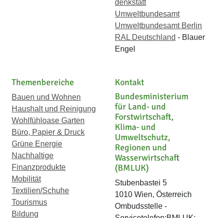
denkstatt
Umweltbundesamt
Umweltbundesamt Berlin
RAL Deutschland
- Blauer
Engel
Themenbereiche
Kontakt
Bundesministerium
Bauen und Wohnen
für Land- und
Haushalt und Reinigung
Forstwirtschaft,
Wohlfühloase Garten
Klima- und
Büro, Papier & Druck
Umweltschutz,
Grüne Energie
Regionen und
Nachhaltige
Wasserwirtschaft
(BMLUK)
Finanzprodukte
Mobilität
Stubenbastei 5
Textilien/Schuhe
1010 Wien, Österreich
Tourismus
Ombudsstelle -
Bildung
Servicetelefon:BMLUK: