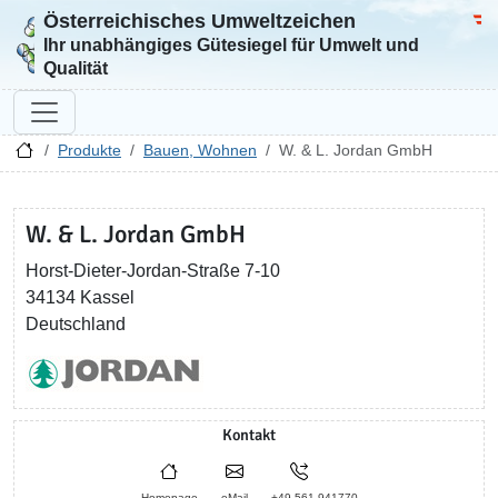
Österreichisches Umweltzeichen
Zur Startseite
Bun
Ihr unabhängiges Gütesiegel für Umwelt und
Qualität
Produkte
Bauen, Wohnen
W. & L. Jordan GmbH
W. & L. Jordan GmbH
Horst-Dieter-Jordan-Straße 7-10
34134 Kassel
Deutschland
Kontakt
Homepage
eMail
+49 561 941770