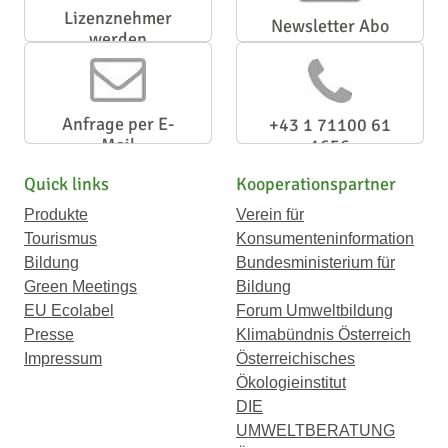
Lizenznehmer
Newsletter Abo
werden
Anfrage per E-
+43 1 71100 61
Mail
1656
Quick links
Kooperationspartner
Produkte
Verein für
Tourismus
Konsumenteninformation
Bildung
Bundesministerium für
Green Meetings
Bildung
EU Ecolabel
Forum Umweltbildung
Presse
Klimabündnis Österreich
Impressum
Österreichisches
Ökologieinstitut
DIE
UMWELTBERATUNG