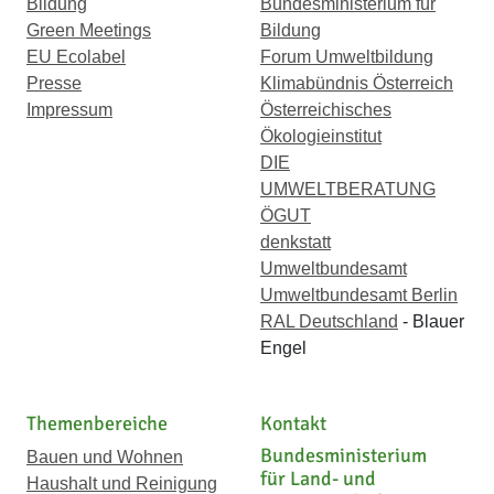
Bildung
Bundesministerium für
Green Meetings
Bildung
EU Ecolabel
Forum Umweltbildung
Presse
Klimabündnis Österreich
Impressum
Österreichisches
Ökologieinstitut
DIE
UMWELTBERATUNG
ÖGUT
denkstatt
Umweltbundesamt
Umweltbundesamt Berlin
RAL Deutschland
- Blauer
Engel
Themenbereiche
Kontakt
Bundesministerium
Bauen und Wohnen
für Land- und
Haushalt und Reinigung