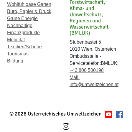
Forstwirtschaft,
Wohlfühloase Garten
Klima- und
Büro, Papier & Druck
Umweltschutz,
Grüne Energie
Regionen und
Nachhaltige
Wasserwirtschaft
(BMLUK)
Finanzprodukte
Mobilität
Stubenbastei 5
Textilien/Schuhe
1010 Wien, Österreich
Tourismus
Ombudsstelle -
Bildung
Servicetelefon:BMLUK:
+43 800 500198
Mail:
info@umweltzeichen.at
© 2026 Österreichisches Umweltzeichen