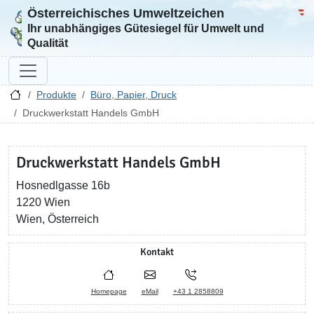
Österreichisches Umweltzeichen
Zur Startseite
Bun
Ihr unabhängiges Gütesiegel für Umwelt und
Qualität
Produkte
Büro, Papier, Druck
Druckwerkstatt Handels GmbH
Druckwerkstatt Handels GmbH
Hosnedlgasse 16b
1220 Wien
Wien, Österreich
Kontakt
Homepage
eMail
+43 1 2858809