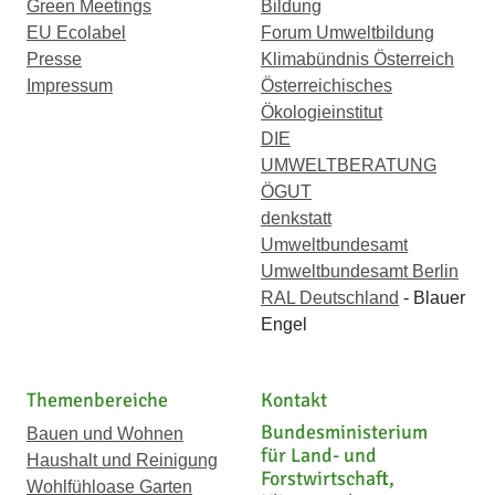
Green Meetings
Bildung
EU Ecolabel
Forum Umweltbildung
Presse
Klimabündnis Österreich
Impressum
Österreichisches
Ökologieinstitut
DIE
UMWELTBERATUNG
ÖGUT
denkstatt
Umweltbundesamt
Umweltbundesamt Berlin
RAL Deutschland
- Blauer
Engel
Themenbereiche
Kontakt
Bundesministerium
Bauen und Wohnen
für Land- und
Haushalt und Reinigung
Forstwirtschaft,
Wohlfühloase Garten