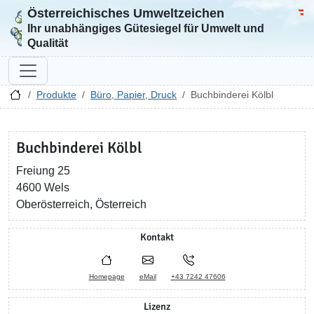
Österreichisches Umweltzeichen
Zur Startseite
Bun
Ihr unabhängiges Gütesiegel für Umwelt und
Qualität
Produkte
Büro, Papier, Druck
Buchbinderei Kölbl
Buchbinderei Kölbl
Freiung 25
4600 Wels
Oberösterreich, Österreich
Kontakt
Homepage
eMail
+43 7242 47606
Lizenz