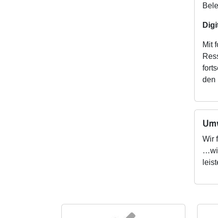
Bele
Digi
Mit 
Ress
fort
den 
Umw
Wir 
…wir
leis