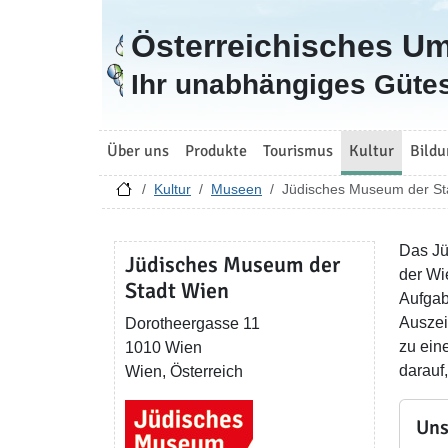
Österreichisches U
Zur Startseite
Ihr unabhängiges Gütes
Über uns
Produkte
Tourismus
Kultur
Bildu
Kultur
Museen
Jüdisches Museum der St
Das Jü
Jüdisches Museum der
der Wi
Stadt Wien
Aufgab
Auszei
Dorotheergasse 11
zu ein
1010 Wien
darauf
Wien, Österreich
Uns