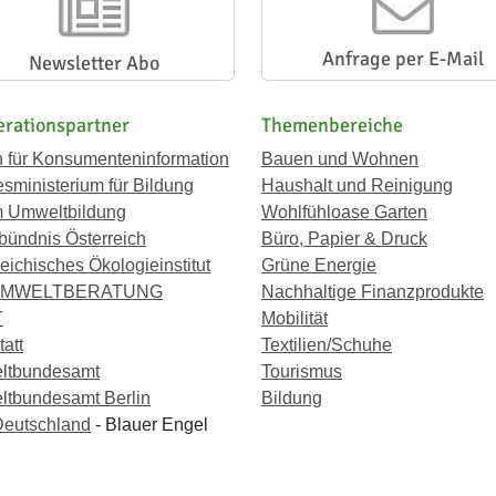
Anfrage per E-Mail
Newsletter Abo
rationspartner
Themenbereiche
n für Konsumenteninformation
Bauen und Wohnen
sministerium für Bildung
Haushalt und Reinigung
 Umweltbildung
Wohlfühloase Garten
bündnis Österreich
Büro, Papier & Druck
eichisches Ökologieinstitut
Grüne Energie
UMWELTBERATUNG
Nachhaltige Finanzprodukte
T
Mobilität
att
Textilien/Schuhe
ltbundesamt
Tourismus
tbundesamt Berlin
Bildung
eutschland
- Blauer Engel