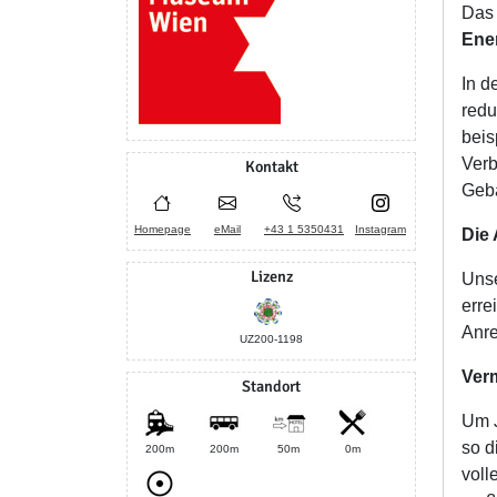
Das 
Ene
In d
redu
beis
Verb
Kontakt
Gebä
Homepage
eMail
+43 1 5350431
Instagram
Die
Lizenz
Unse
erre
Anre
UZ200-1198
Verm
Standort
Um J
so d
200m
200m
50m
0m
voll