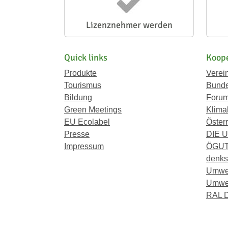
Lizenznehmer werden
Quick links
Koope
Produkte
Verei
Tourismus
Bunde
Bildung
Forum
Green Meetings
Klima
EU Ecolabel
Österr
Presse
DIE 
Impressum
ÖGU
denkst
Umwe
Umwel
RAL D