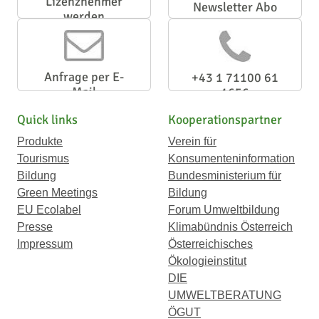
Lizenznehmer
Newsletter Abo
werden
Anfrage per E-
+43 1 71100 61
Mail
1656
Quick links
Kooperationspartner
Produkte
Verein für
Tourismus
Konsumenteninformation
Bildung
Bundesministerium für
Green Meetings
Bildung
EU Ecolabel
Forum Umweltbildung
Presse
Klimabündnis Österreich
Impressum
Österreichisches
Ökologieinstitut
DIE
UMWELTBERATUNG
ÖGUT