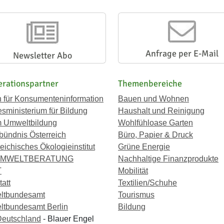
Anfrage per E-Mail
Newsletter Abo
rationspartner
Themenbereiche
n für Konsumenteninformation
Bauen und Wohnen
sministerium für Bildung
Haushalt und Reinigung
 Umweltbildung
Wohlfühloase Garten
bündnis Österreich
Büro, Papier & Druck
eichisches Ökologieinstitut
Grüne Energie
UMWELTBERATUNG
Nachhaltige Finanzprodukte
T
Mobilität
att
Textilien/Schuhe
ltbundesamt
Tourismus
tbundesamt Berlin
Bildung
eutschland
- Blauer Engel