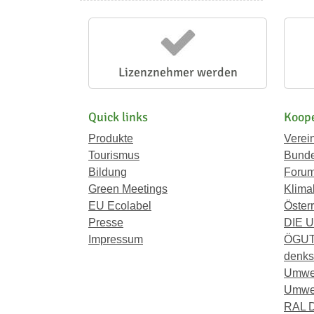
Lizenznehmer werden
Quick links
Koope
Produkte
Verei
Tourismus
Bunde
Bildung
Forum
Green Meetings
Klima
EU Ecolabel
Österr
Presse
DIE 
Impressum
ÖGU
denkst
Umwe
Umwel
RAL D