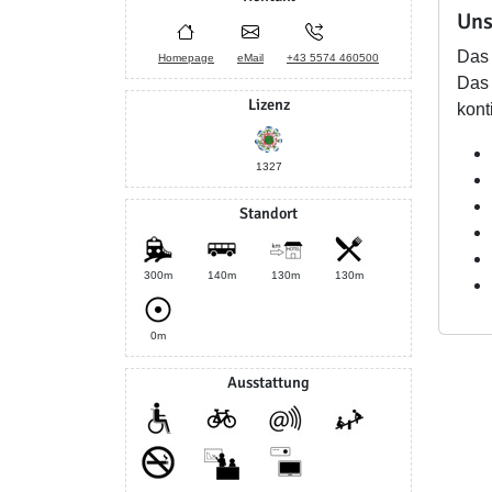
Uns
Das 
Homepage
eMail
+43 5574 460500
Das 
Lizenz
kont
1327
Standort
300m
140m
130m
130m
0m
Ausstattung