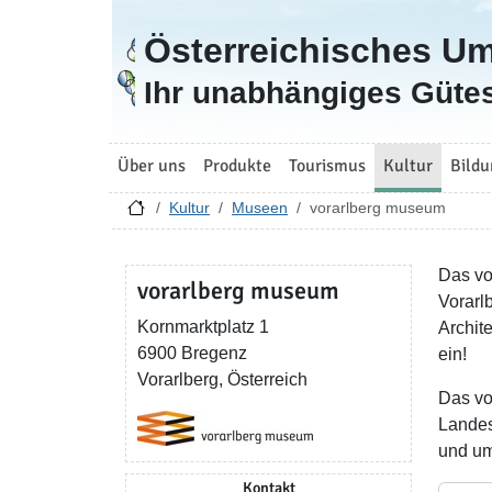
Österreichisches U
Zur Startseite
Ihr unabhängiges Gütes
Über uns
Produkte
Tourismus
Kultur
Bildu
Kultur
Museen
vorarlberg museum
Das vo
vorarlberg museum
Vorarl
Kornmarktplatz 1
Archit
6900 Bregenz
ein!
Vorarlberg, Österreich
Das vo
Landes 
und um
Kontakt