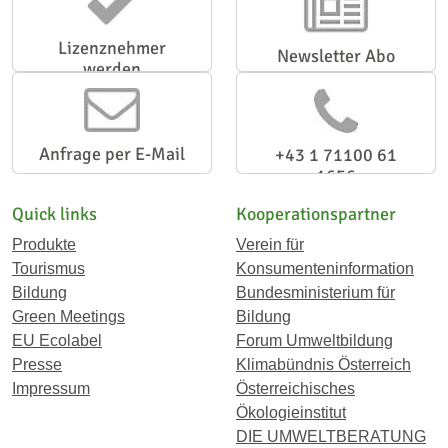
Lizenznehmer
Newsletter Abo
werden
Anfrage per E-Mail
+43 1 71100 61
1656
Quick links
Kooperationspartner
Produkte
Verein für
Tourismus
Konsumenteninformation
Bildung
Bundesministerium für
Green Meetings
Bildung
EU Ecolabel
Forum Umweltbildung
Presse
Klimabündnis Österreich
Impressum
Österreichisches
Ökologieinstitut
DIE UMWELTBERATUNG