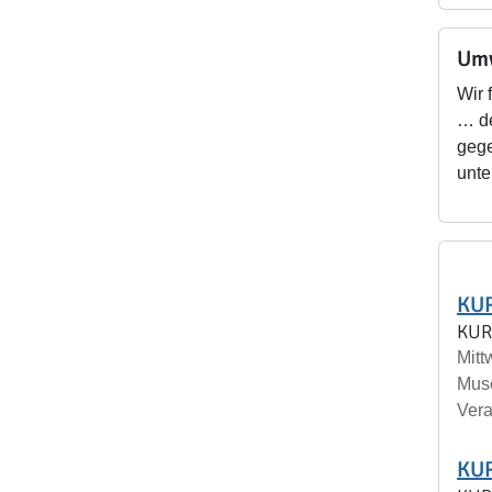
Umw
Wir 
… de
gege
unte
KUR
KUR
Mitt
Mus
Vera
KUR