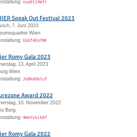
nstaltung:
nva0124mfr
IER Speak Out Festival 2023
woch, 7. Juni 2023
eumsquartier Wien
nstaltung:
IGDf4EoTNF
ier Romy Gala 2023
erstag, 13. April 2023
burg Wien
nstaltung:
JnBkAD6tuf
urezone Award 2022
erstag, 10. November 2022
is Berg
nstaltung:
4WoYvGik8f
ier Romy Gala 2022