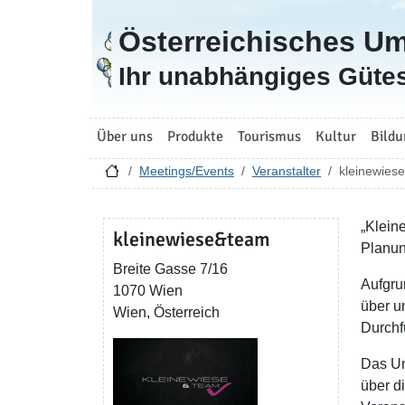
Österreichisches U
Zur Startseite
Ihr unabhängiges Gütes
Über uns
Produkte
Tourismus
Kultur
Bildu
Meetings/Events
Veranstalter
kleinewies
„Klein
kleinewiese&team
Planun
Breite Gasse 7/16
Aufgru
1070 Wien
über u
Wien, Österreich
Durchf
Das Un
über d