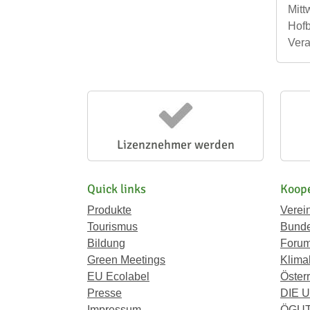
Mitt
Hof
Vera
Lizenznehmer werden
Quick links
Koope
Produkte
Verei
Tourismus
Bunde
Bildung
Forum
Green Meetings
Klima
EU Ecolabel
Österr
Presse
DIE 
Impressum
ÖGU