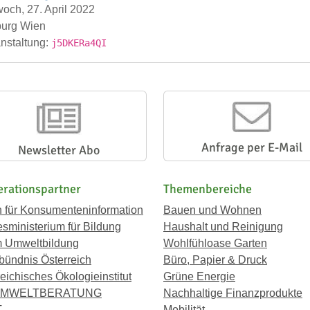
woch, 27. April 2022
burg Wien
nstaltung:
j5DKERa4QI
Anfrage per E-Mail
Newsletter Abo
rationspartner
Themenbereiche
n für Konsumenteninformation
Bauen und Wohnen
sministerium für Bildung
Haushalt und Reinigung
 Umweltbildung
Wohlfühloase Garten
bündnis Österreich
Büro, Papier & Druck
eichisches Ökologieinstitut
Grüne Energie
UMWELTBERATUNG
Nachhaltige Finanzprodukte
T
Mobilität