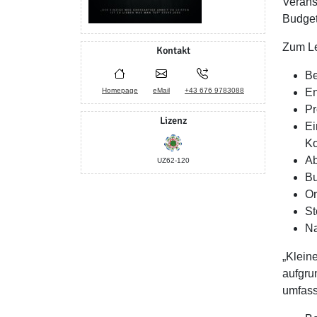
Verans
Budget
Zum Le
Kontakt
Be
Homepage
eMail
+43 676 9783088
En
Pr
Lizenz
Ei
Ko
Ab
UZ62-120
Bu
Or
St
Na
„Klein
aufgru
umfass