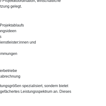
 Projektkoordination, wirtschaftliche
tzung gelegt.
Projektablaufs
ungsideen
s
enstleister:innen und
stimmungen
erbetriebe
ndabrechnung
ungsgrößen spezialisiert, sondern bietet
t gefächertes Leistungsspektrum an. Dieses