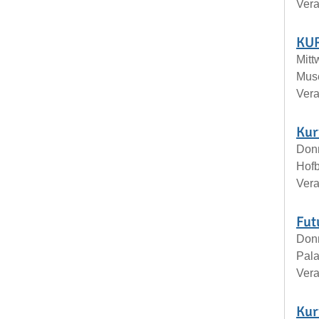
Vera
KUR
Mitt
Mus
Vera
Kur
Donn
Hof
Vera
Fut
Donn
Pala
Vera
Kur