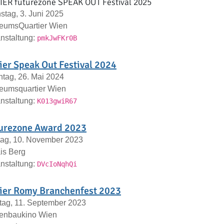
IER futurezone SPEAK OUT Festival 2025
stag, 3. Juni 2025
eumsQuartier Wien
nstaltung:
pmkJwFKr0B
ier Speak Out Festival 2024
tag, 26. Mai 2024
eumsquartier Wien
nstaltung:
K013gwiR67
urezone Award 2023
tag, 10. November 2023
is Berg
nstaltung:
DVcIoNqhQi
ier Romy Branchenfest 2023
ag, 11. September 2023
tenbaukino Wien