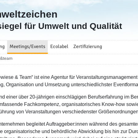
mweltzeichen
iegel für Umwelt und Qualität
ng
Meetings/Events
Ecolabel
Zertifizierung
e&team
ewiese & Team“ ist eine Agentur für Veranstaltungsmanagement 
g, Organisation und Umsetzung unterschiedlichster Eventforma
nd einer über 20-jährigen einschlägigen Berufserfahrung im B
mfassende Fachkompetenz, organisatorisches Know-how sowie l
ührung von Veranstaltungen verschiedenster Größenordnungen
ternehmen begleitet Auftraggeber:innen während des gesamten 
ie organisatorische und behördliche Abwicklung bis hin zur Du