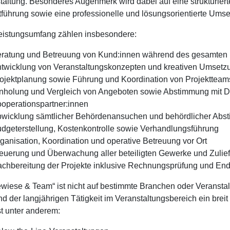
taltung. Besonderes Augenmerk wird dabei auf eine strukturierte
führung sowie eine professionelle und lösungsorientierte Umse
istungsumfang zählen insbesondere:
ratung und Betreuung von Kund:innen während des gesamten 
twicklung von Veranstaltungskonzepten und kreativen Umsetz
ojektplanung sowie Führung und Koordination von Projektteam
nholung und Vergleich von Angeboten sowie Abstimmung mit Di
operationspartner:innen
wicklung sämtlicher Behördenansuchen und behördlicher Ab
dgeterstellung, Kostenkontrolle sowie Verhandlungsführung
ganisation, Koordination und operative Betreuung vor Ort
euerung und Überwachung aller beteiligten Gewerke und Zulief
chbereitung der Projekte inklusive Rechnungsprüfung und E
ewiese & Team“ ist nicht auf bestimmte Branchen oder Veranstalt
nd der langjährigen Tätigkeit im Veranstaltungsbereich ein brei
t unter anderem: