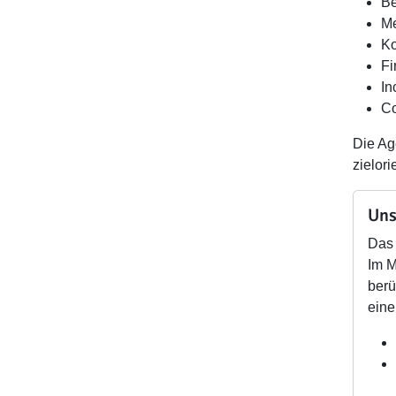
Be
Me
Ko
Fi
In
Co
Die Ag
zielor
Uns
Das 
Im M
berü
eine