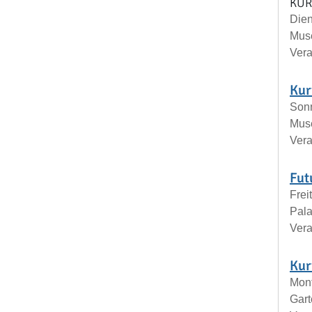
KUR
Dien
Mus
Vera
Kur
Sonn
Mus
Vera
Fut
Frei
Pala
Vera
Kur
Mont
Gar