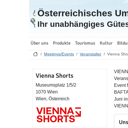
Österreichisches U
Zur Startseite
Ihr unabhängiges Gütes
Über uns
Produkte
Tourismus
Kultur
Bildu
Meetings/Events
Veranstalter
Vienna Sho
VIENNA
Vienna Shorts
Verans
Museumsplatz 1/5/2
Event 
1070 Wien
BAFTA 
Wien, Österreich
Juni i
VIENNA
Uns