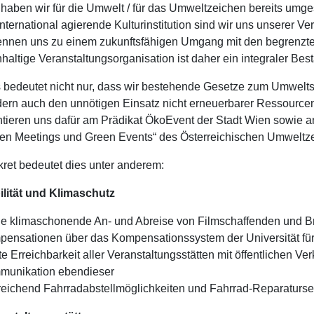
haben wir für die Umwelt / für das Umweltzeichen bereits umges
international agierende Kulturinstitution sind wir uns unserer V
nnen uns zu einem zukunftsfähigen Umgang mit den begrenzt
haltige Veranstaltungsorganisation ist daher ein integraler Best
 bedeutet nicht nur, dass wir bestehen­de Gesetze zum Umweltsc
ern auch den unnötigen Einsatz nicht erneuer­barer Ressourcen
n­tieren uns dafür am Prädikat ÖkoEvent der Stadt Wien sowie 
en Meetings und Green Events“ des Österreichischen Umweltz
ret bedeutet dies unter anderem:
lität und Klimaschutz
ne klimaschonende An- und Abreise von Filmschaffenden und B
ensationen über das Kompensationssystem der Universität für
te Erreichbarkeit aller Veranstaltungsstätten mit öffentlichen Ve
munikation ebendieser
eichend Fahrradabstellmöglichkeiten und Fahrrad-Reparaturs