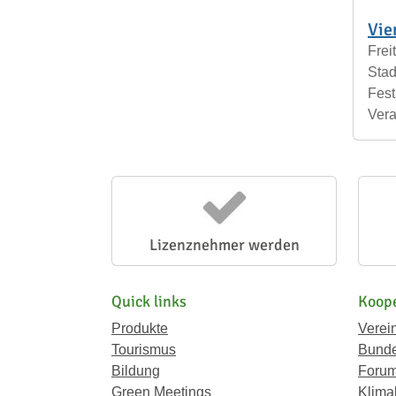
Vie
Frei
Stad
Fest
Vera
Lizenznehmer werden
Quick links
Koope
Produkte
Verei
Tourismus
Bunde
Bildung
Forum
Green Meetings
Klima