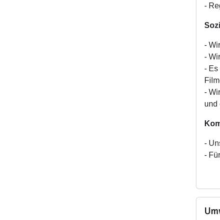
- Re
Soz
- Wi
- Wi
- Es
Film
- Wi
und 
Kom
- Un
- Fü
Umw