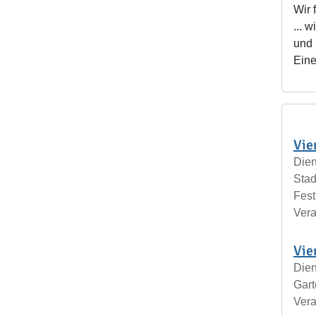
Wir 
... 
und 
Eine
Vie
Dien
Stad
Fest
Vera
Vie
Dien
Gar
Vera