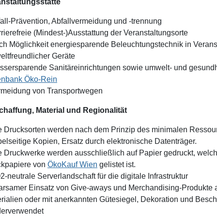
nstaltungsstätte
fall-Prävention, Abfallvermeidung und -trennung
rrierefreie (Mindest-)Ausstattung der Veranstaltungsorte
ch Möglichkeit energiesparende Beleuchtungstechnik in Verans
ltfreundlicher Geräte
ssersparende Sanitäreinrichtungen sowie umwelt- und gesund
enbank Öko-Rein
rmeidung von Transportwegen
haffung, Material und Regionalität
le Drucksorten werden nach dem Prinzip des minimalen Ressour
elseitige Kopien, Ersatz durch elektronische Datenträger.
le Druckwerke werden ausschließlich auf Papier gedruckt, welc
ckpapiere von
ÖkoKauf Wien
gelistet ist.
2-neutrale Serverlandschaft für die digitale Infrastruktur
arsamer Einsatz von Give-aways und Merchandising-Produkte a
rialien oder mit anerkannten Gütesiegel, Dekoration und Besc
derverwendet