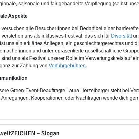
gionale, saisonale und fair gehandelte Verpflegung (selbst un
iale Aspekte
r versuchen alle Besucher*innen bei Bedarf bei einer barrierefr
r verstehen uns als inklusives Festival, das sich für
Diversität
und
 ist uns ein erklärtes Anliegen, ein geschlechtergerechtes und
emacherinnen und unterrepräsentierte gesellschaftliche Gruppe
r sind uns als Festival unserer Rolle im Verwertungskreislauf e
ganz zur Zahlung von
Vorführgebühren
.
munikation
sere Green-Event-Beauftragte Laura Hörzelberger steht bei Vera
r Anregungen, Kooperationen oder Nachfragen wende dich ger
eltZEICHEN – Slogan