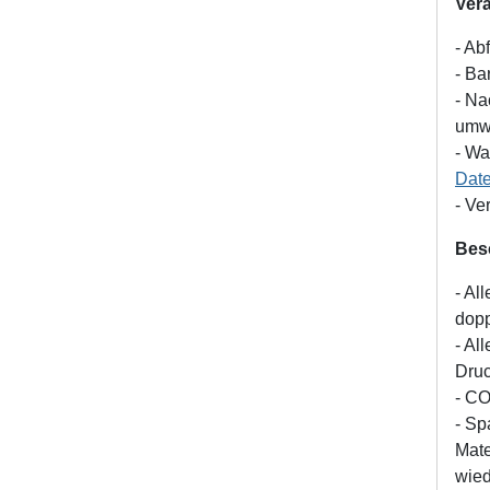
Vera
- Ab
- Ba
- Na
umwe
- Wa
Dat
- Ve
Besc
- Al
dopp
- Al
Dru
- CO
- Sp
Mate
wie