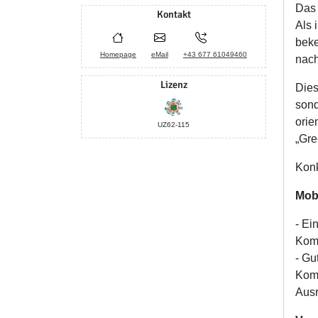
Das 
Kontakt
Als 
beke
Homepage
eMail
+43 677 61049460
nach
Lizenz
Dies
sond
orie
UZ62-115
„Gre
Konk
Mobi
- Ei
Komp
- Gu
Kom
Ausr