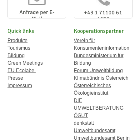
Anfrage per E-
+43 1 71100 61
Mail
1656
Quick links
Kooperationspartner
Produkte
Verein für
Tourismus
Konsumenteninformation
Bildung
Bundesministerium für
Green Meetings
Bildung
EU Ecolabel
Forum Umweltbildung
Presse
Klimabündnis Österreich
Impressum
Österreichisches
Ökologieinstitut
DIE
UMWELTBERATUNG
ÖGUT
denkstatt
Umweltbundesamt
Umweltbundesamt Berlin