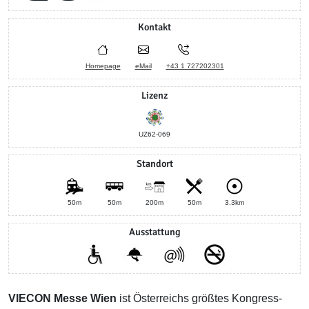
Kontakt
Homepage
eMail
+43 1 727202301
Lizenz
UZ62-069
Standort
50m
50m
200m
50m
3.3km
Ausstattung
VIECON Messe Wien
ist Österreichs größtes Kongress-