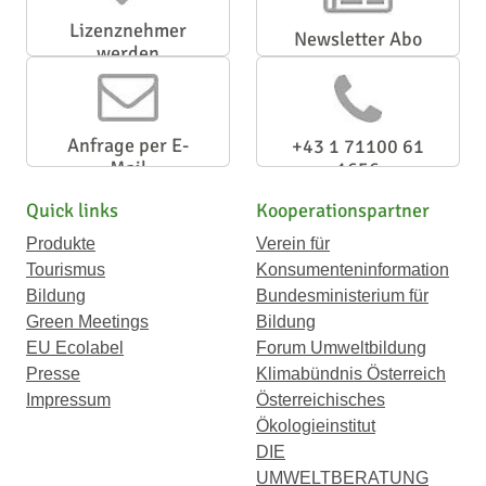
Lizenznehmer
Newsletter Abo
werden
Anfrage per E-
+43 1 71100 61
Mail
1656
Quick links
Kooperationspartner
Produkte
Verein für
Tourismus
Konsumenteninformation
Bildung
Bundesministerium für
Green Meetings
Bildung
EU Ecolabel
Forum Umweltbildung
Presse
Klimabündnis Österreich
Impressum
Österreichisches
Ökologieinstitut
DIE
UMWELTBERATUNG