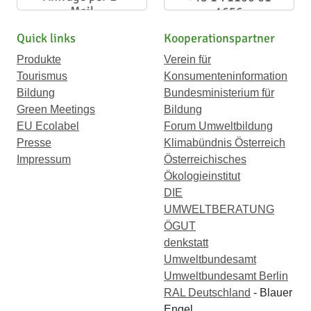
Mail
1656
Quick links
Kooperationspartner
Produkte
Verein für
Tourismus
Konsumenteninformation
Bildung
Bundesministerium für
Green Meetings
Bildung
EU Ecolabel
Forum Umweltbildung
Presse
Klimabündnis Österreich
Impressum
Österreichisches
Ökologieinstitut
DIE
UMWELTBERATUNG
ÖGUT
denkstatt
Umweltbundesamt
Umweltbundesamt Berlin
RAL Deutschland
- Blauer
Engel