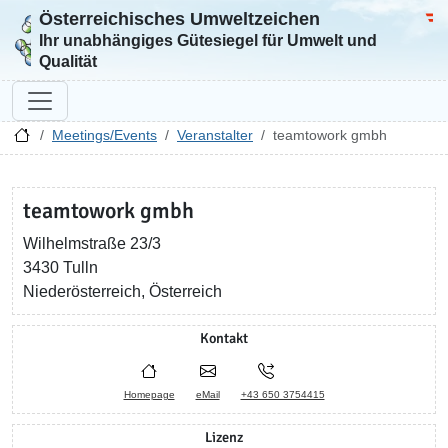
Österreichisches Umweltzeichen
Zur Startseite
Bun
Ihr unabhängiges Gütesiegel für Umwelt und
Qualität
Meetings/Events
Veranstalter
teamtowork gmbh
teamtowork gmbh
Wilhelmstraße 23/3
3430 Tulln
Niederösterreich, Österreich
Kontakt
Homepage
eMail
+43 650 3754415
Lizenz