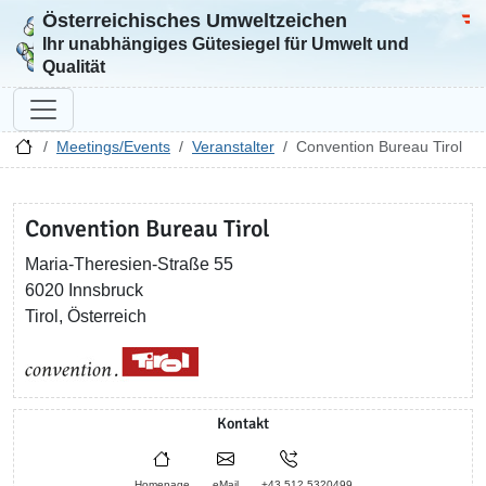
Österreichisches Umweltzeichen
Zur Startseite
Bun
Ihr unabhängiges Gütesiegel für Umwelt und
Qualität
Meetings/Events
Veranstalter
Convention Bureau Tirol
Convention Bureau Tirol
Maria-Theresien-Straße 55
6020 Innsbruck
Tirol, Österreich
Kontakt
Homepage
eMail
+43 512 5320499