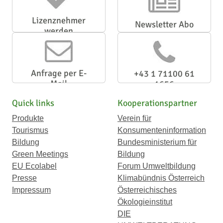
Lizenznehmer
Newsletter Abo
werden
Anfrage per E-
+43 1 71100 61
Mail
1656
Quick links
Kooperationspartner
Produkte
Verein für
Tourismus
Konsumenteninformation
Bildung
Bundesministerium für
Green Meetings
Bildung
EU Ecolabel
Forum Umweltbildung
Presse
Klimabündnis Österreich
Impressum
Österreichisches
Ökologieinstitut
DIE