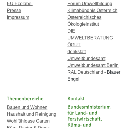
EU Ecolabel
Forum Umweltbildung
Presse
Klimabündnis Österreich
Impressum
Österreichisches
Ökologieinstitut
DIE
UMWELTBERATUNG
ÖGUT
denkstatt
Umweltbundesamt
Umweltbundesamt Berlin
RAL Deutschland
- Blauer
Engel
Themenbereiche
Kontakt
Bundesministerium
Bauen und Wohnen
für Land- und
Haushalt und Reinigung
Forstwirtschaft,
Wohlfühloase Garten
Klima- und
Büro, Papier & Druck