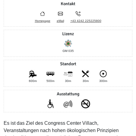
Kontakt
Homepage
eMail
+43 4242 225225800
Lizenz
GM 035
Standort
600m
500m
30m
30m
300m
Ausstattung
Es ist das Ziel des Congress Center Villach,
Veranstaltungen nach hohen ökologischen Prinzipien