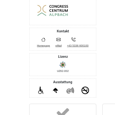
Kontakt
Homepage
eMail
+43 5336 600100
Lizenz
UZ62-002
Ausstattung