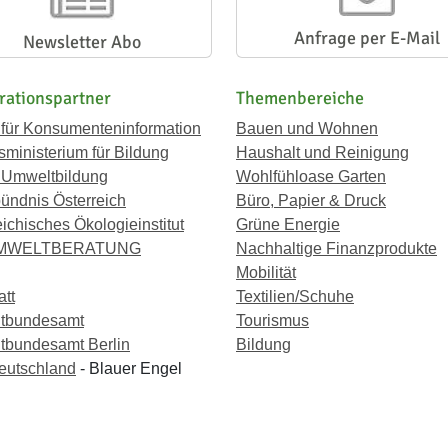
Anfrage per E-Mail
Newsletter Abo
rationspartner
Themenbereiche
 für Konsumenteninformation
Bauen und Wohnen
ministerium für Bildung
Haushalt und Reinigung
 Umweltbildung
Wohlfühloase Garten
ündnis Österreich
Büro, Papier & Druck
eichisches Ökologieinstitut
Grüne Energie
UMWELTBERATUNG
Nachhaltige Finanzprodukte
Mobilität
att
Textilien/Schuhe
tbundesamt
Tourismus
bundesamt Berlin
Bildung
eutschland
- Blauer Engel