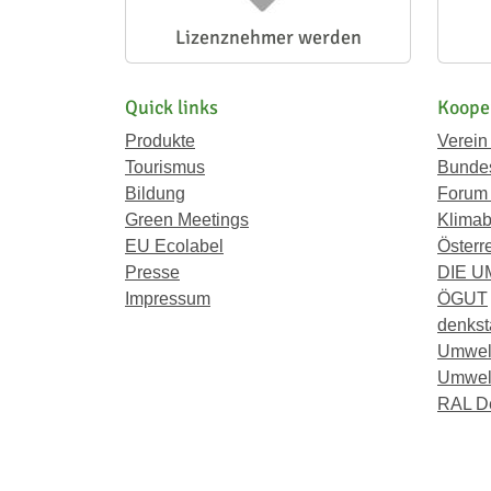
Lizenznehmer werden
Quick links
Koope
Produkte
Verein
Tourismus
Bundes
Bildung
Forum
Green Meetings
Klimab
EU Ecolabel
Österr
Presse
DIE 
Impressum
ÖGUT
denkst
Umwel
Umwelt
RAL D