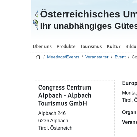
Österreichisches U
Zur Startseite
Ihr unabhängiges Gütes
Über uns
Produkte
Tourismus
Kultur
Bildu
Meetings/Events
Veranstalter
Event
Co
Europ
Congress Centrum
Montag
Alpbach - Alpbach
Tirol, 
Tourismus GmbH
Organi
Alpbach 246
6236 Alpbach
Verans
Tirol, Österreich