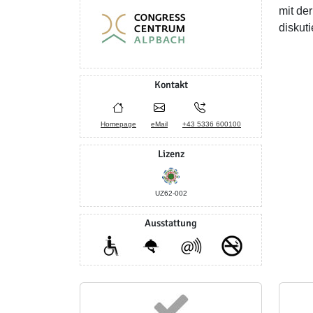
mit de
diskuti
Kontakt
Homepage
eMail
+43 5336 600100
Lizenz
UZ62-002
Ausstattung