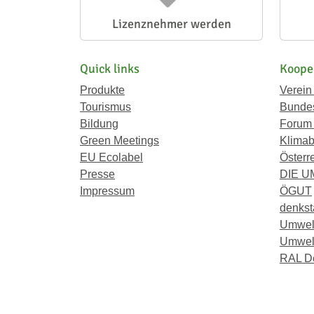
Lizenznehmer werden
Quick links
Koope
Produkte
Verein
Tourismus
Bundes
Bildung
Forum
Green Meetings
Klimab
EU Ecolabel
Österr
Presse
DIE 
Impressum
ÖGUT
denkst
Umwel
Umwelt
RAL D