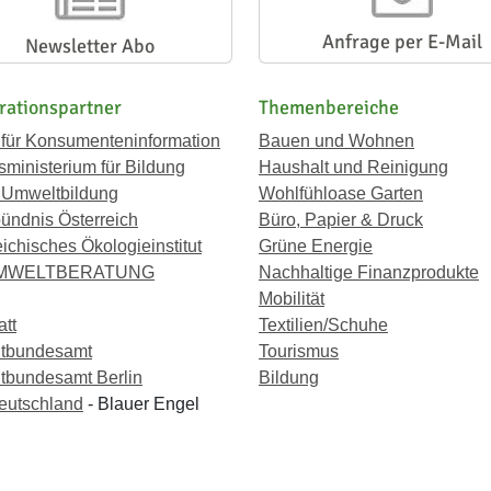
Anfrage per E-Mail
Newsletter Abo
rationspartner
Themenbereiche
 für Konsumenteninformation
Bauen und Wohnen
ministerium für Bildung
Haushalt und Reinigung
 Umweltbildung
Wohlfühloase Garten
ündnis Österreich
Büro, Papier & Druck
eichisches Ökologieinstitut
Grüne Energie
UMWELTBERATUNG
Nachhaltige Finanzprodukte
Mobilität
att
Textilien/Schuhe
tbundesamt
Tourismus
bundesamt Berlin
Bildung
eutschland
- Blauer Engel