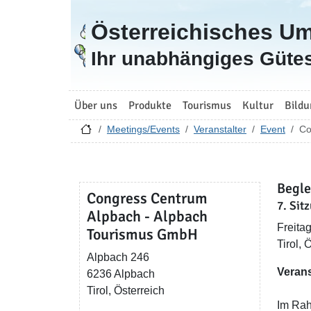
Österreichisches U
Zur Startseite
Ihr unabhängiges Gütes
Über uns
Produkte
Tourismus
Kultur
Bildu
Meetings/Events
Veranstalter
Event
Co
Begle
Congress Centrum
7. Sit
Alpbach - Alpbach
Freita
Tourismus GmbH
Tirol, 
Alpbach 246
Verans
6236 Alpbach
Tirol, Österreich
Im Rah