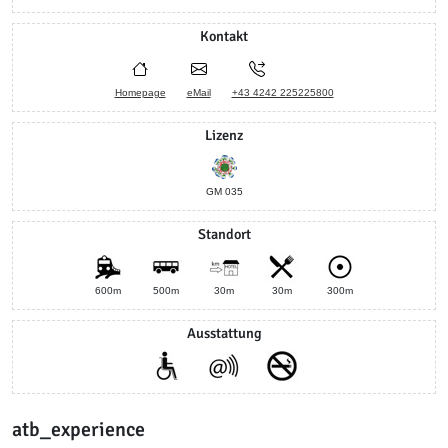
Kontakt
Homepage
eMail
+43 4242 225225800
Lizenz
GM 035
Standort
600m
500m
30m
30m
300m
Ausstattung
atb_experience