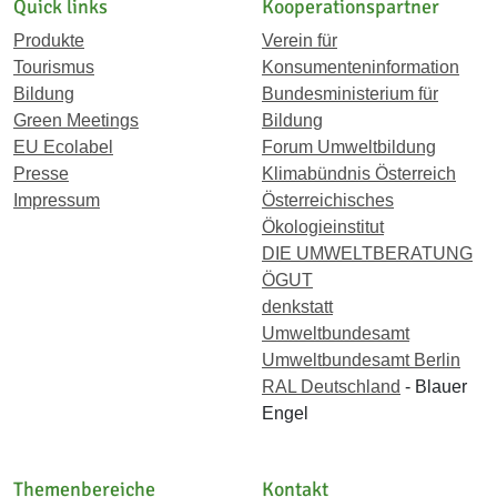
Quick links
Kooperationspartner
Produkte
Verein für
Tourismus
Konsumenteninformation
Bildung
Bundesministerium für
Green Meetings
Bildung
EU Ecolabel
Forum Umweltbildung
Presse
Klimabündnis Österreich
Impressum
Österreichisches
Ökologieinstitut
DIE UMWELTBERATUNG
ÖGUT
denkstatt
Umweltbundesamt
Umweltbundesamt Berlin
RAL Deutschland
- Blauer
Engel
Themenbereiche
Kontakt